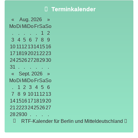
Terminkalender
«
Aug. 2026
»
Mo
Di
Mi
Do
Fr
Sa
So
.
.
.
.
.
1
2
3
4
5
6
7
8
9
10
11
12
13
14
15
16
17
18
19
20
21
22
23
24
25
26
27
28
29
30
31
.
.
.
.
.
.
«
Sept. 2026
»
Mo
Di
Mi
Do
Fr
Sa
So
.
1
2
3
4
5
6
7
8
9
10
11
12
13
14
15
16
17
18
19
20
21
22
23
24
25
26
27
28
29
30
.
.
.
.
RTF-Kalender für Berlin und Mitteldeutschland