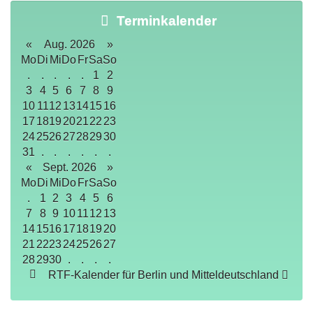
Terminkalender
«
Aug. 2026
»
Mo
Di
Mi
Do
Fr
Sa
So
.
.
.
.
.
1
2
3
4
5
6
7
8
9
10
11
12
13
14
15
16
17
18
19
20
21
22
23
24
25
26
27
28
29
30
31
.
.
.
.
.
.
«
Sept. 2026
»
Mo
Di
Mi
Do
Fr
Sa
So
.
1
2
3
4
5
6
7
8
9
10
11
12
13
14
15
16
17
18
19
20
21
22
23
24
25
26
27
28
29
30
.
.
.
.
RTF-Kalender für Berlin und Mitteldeutschland