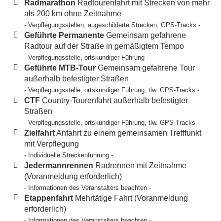
Radmarathon
Radtourenfahrt mit Strecken von mehr
als 200 km ohne Zeitnahme
- Verpflegungsstellen, augeschilderte Strecken, GPS-Tracks -
Geführte Permanente
Gemeinsam gefahrene
Radtour auf der Straße in gemäßigtem Tempo
- Verpflegungsstelle, ortskundiger Führung -
Geführte MTB-Tour
Gemeinsam gefahrene Tour
außerhalb befestigter Straßen
- Verpflegungsstelle, ortskundiger Führung, tlw. GPS-Tracks -
CTF
Country-Tourenfahrt außerhalb befestigter
Straßen
- Verpflegungsstelle, ortskundiger Führung, tlw. GPS-Tracks -
Zielfahrt
Anfahrt zu einem gemeinsamen Trefffunkt
mit Verpflegung
- Individuelle Streckenführung -
Jedermannrennen
Radrennen mit Zeitnahme
(Voranmeldung erforderlich)
- Informationen des Veranstalters beachten -
Etappenfahrt
Mehrtätige Fahrt (Voranmeldung
erforderlich)
- Informationen des Veranstalters beachten -