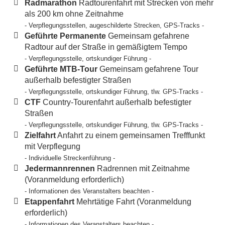
Radmarathon
Radtourenfahrt mit Strecken von mehr
als 200 km ohne Zeitnahme
- Verpflegungsstellen, augeschilderte Strecken, GPS-Tracks -
Geführte Permanente
Gemeinsam gefahrene
Radtour auf der Straße in gemäßigtem Tempo
- Verpflegungsstelle, ortskundiger Führung -
Geführte MTB-Tour
Gemeinsam gefahrene Tour
außerhalb befestigter Straßen
- Verpflegungsstelle, ortskundiger Führung, tlw. GPS-Tracks -
CTF
Country-Tourenfahrt außerhalb befestigter
Straßen
- Verpflegungsstelle, ortskundiger Führung, tlw. GPS-Tracks -
Zielfahrt
Anfahrt zu einem gemeinsamen Trefffunkt
mit Verpflegung
- Individuelle Streckenführung -
Jedermannrennen
Radrennen mit Zeitnahme
(Voranmeldung erforderlich)
- Informationen des Veranstalters beachten -
Etappenfahrt
Mehrtätige Fahrt (Voranmeldung
erforderlich)
- Informationen des Veranstalters beachten -