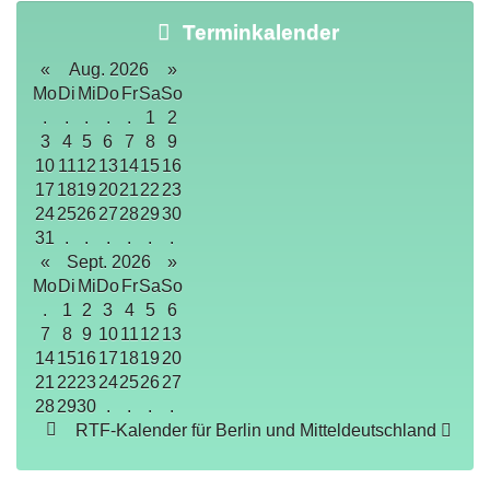
Terminkalender
«
Aug. 2026
»
Mo
Di
Mi
Do
Fr
Sa
So
.
.
.
.
.
1
2
3
4
5
6
7
8
9
10
11
12
13
14
15
16
17
18
19
20
21
22
23
24
25
26
27
28
29
30
31
.
.
.
.
.
.
«
Sept. 2026
»
Mo
Di
Mi
Do
Fr
Sa
So
.
1
2
3
4
5
6
7
8
9
10
11
12
13
14
15
16
17
18
19
20
21
22
23
24
25
26
27
28
29
30
.
.
.
.
RTF-Kalender für Berlin und Mitteldeutschland