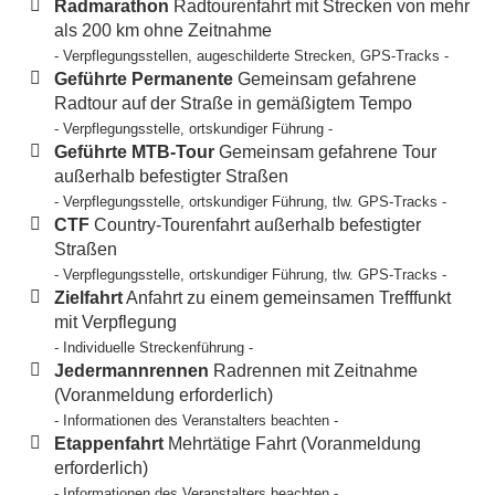
Radmarathon
Radtourenfahrt mit Strecken von mehr
als 200 km ohne Zeitnahme
- Verpflegungsstellen, augeschilderte Strecken, GPS-Tracks -
Geführte Permanente
Gemeinsam gefahrene
Radtour auf der Straße in gemäßigtem Tempo
- Verpflegungsstelle, ortskundiger Führung -
Geführte MTB-Tour
Gemeinsam gefahrene Tour
außerhalb befestigter Straßen
- Verpflegungsstelle, ortskundiger Führung, tlw. GPS-Tracks -
CTF
Country-Tourenfahrt außerhalb befestigter
Straßen
- Verpflegungsstelle, ortskundiger Führung, tlw. GPS-Tracks -
Zielfahrt
Anfahrt zu einem gemeinsamen Trefffunkt
mit Verpflegung
- Individuelle Streckenführung -
Jedermannrennen
Radrennen mit Zeitnahme
(Voranmeldung erforderlich)
- Informationen des Veranstalters beachten -
Etappenfahrt
Mehrtätige Fahrt (Voranmeldung
erforderlich)
- Informationen des Veranstalters beachten -