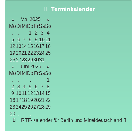
Terminkalender
«
Mai 2025
»
Mo
Di
Mi
Do
Fr
Sa
So
.
.
.
1
2
3
4
5
6
7
8
9
10
11
12
13
14
15
16
17
18
19
20
21
22
23
24
25
26
27
28
29
30
31
.
«
Juni 2025
»
Mo
Di
Mi
Do
Fr
Sa
So
.
.
.
.
.
.
1
2
3
4
5
6
7
8
9
10
11
12
13
14
15
16
17
18
19
20
21
22
23
24
25
26
27
28
29
30
.
.
.
.
.
.
RTF-Kalender für Berlin und Mitteldeutschland