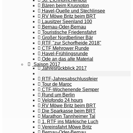
30. Eichhörnchentour
Bären beim Krusnoton
Havel-Quelle und Stechlinsee
RV Möwe Britz beim BRT
Lausitzer Seenland 100
Bernau-Oder-Bernau
Touristische Friedensfahrt
Großer Nordberliner Bär
RTF "zur Schorfheide 2018"
CTF Mehrower Runde
Havel-Frühlingsrunde
Ode an das alte Material
Saison 2017
Jahresrückblick 2017
RTF-Jahresabschlussfeier
Tour de Maroc
CTF-Wochenende Semper
Rund um Berlin
Velofondo 24 hours
RV Möwe Britz beim BRT
Die Sparkasse beim BRT
Marathon Tannheimer Tal
1. RTF ins Märkische Luch
Vereinsfahrt Möwe Britz
Bernau-Oder-Bernau