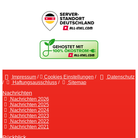
Impressum
/
Cookies Einstellungen
/
Datenschutz
/
Haftungsausschluss
/
Sitemap
Nachrichten
Nachrichten 2026
Nachrichten 2025
Nachrichten 2024
Nachrichten 2023
Nachrichten 2022
Nachrichten 2021
Rückblick