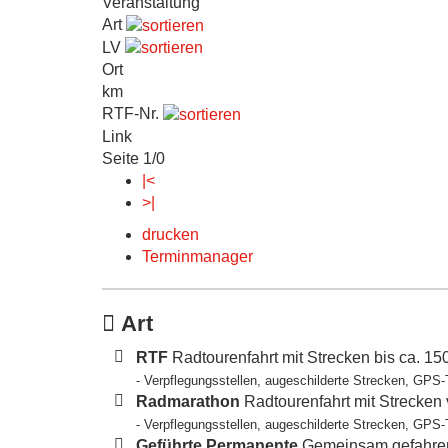
Veranstaltung
Art
LV
Ort
km
RTF-Nr.
Link
Seite 1/0
|<
>|
drucken
Terminmanager
Art
RTF
Radtourenfahrt mit Strecken bis ca. 1
- Verpflegungsstellen, augeschilderte Strecken, GPS-
Radmarathon
Radtourenfahrt mit Strecken
- Verpflegungsstellen, augeschilderte Strecken, GPS-
Geführte Permanente
Gemeinsam gefahren