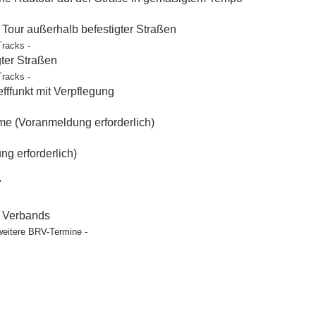
our außerhalb befestigter Straßen
Tracks -
gter Straßen
Tracks -
ffunkt mit Verpflegung
e (Voranmeldung erforderlich)
g erforderlich)
"
t Verbands
weitere BRV-Termine -