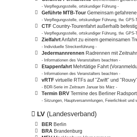
- Verpflegungsstelle, ortskundiger Führung -
Geführte MTB-Tour
Gemeinsam gefahrene T
- Verpflegungsstelle, ortskundiger Führung, tlw. GPS-
CTF
Country-Tourenfahrt außerhalb befesti
- Verpflegungsstelle, ortskundiger Führung, tlw. GPS-
Zielfahrt
Anfahrt zu einem gemeinsamen Tref
- Individuelle Streckenführung -
Jedermannrennen
Radrennen mit Zeitnahm
- Informationen des Veranstalters beachten -
Etappenfahrt
Mehrtätige Fahrt (Voranmeldun
- Informationen des Veranstalters beachten -
vRTF
virtuelle RTFs auf "Zwift" und "Rouvy
- BDR-Serie im Zeitraum Januar bis März -
Termin BRV
Termine des Berliner Radspor
- Sitzungen, Hauptversammlungen, Feierlichkeit und 
LV
(Landesverband)
BER
Berlin
BRA
Brandenburg