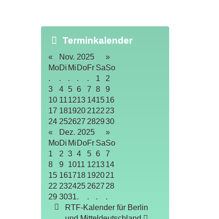
Terminkalender
«
Nov. 2025
»
Mo
Di
Mi
Do
Fr
Sa
So
.
.
.
.
.
1
2
3
4
5
6
7
8
9
10
11
12
13
14
15
16
17
18
19
20
21
22
23
24
25
26
27
28
29
30
«
Dez. 2025
»
Mo
Di
Mi
Do
Fr
Sa
So
1
2
3
4
5
6
7
8
9
10
11
12
13
14
15
16
17
18
19
20
21
22
23
24
25
26
27
28
29
30
31
.
.
.
.
RTF-Kalender für Berlin
und Mitteldeutschland