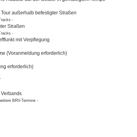
our außerhalb befestigter Straßen
Tracks -
gter Straßen
Tracks -
ffunkt mit Verpflegung
e (Voranmeldung erforderlich)
g erforderlich)
"
t Verbands
weitere BRV-Termine -