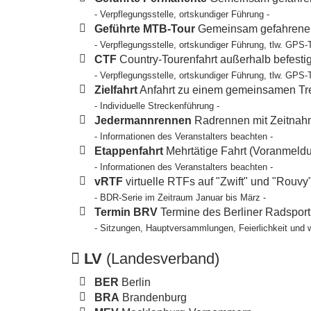
- Verpflegungsstelle, ortskundiger Führung -
Geführte MTB-Tour
Gemeinsam gefahrene T
- Verpflegungsstelle, ortskundiger Führung, tlw. GPS-
CTF
Country-Tourenfahrt außerhalb befesti
- Verpflegungsstelle, ortskundiger Führung, tlw. GPS-
Zielfahrt
Anfahrt zu einem gemeinsamen Tref
- Individuelle Streckenführung -
Jedermannrennen
Radrennen mit Zeitnahm
- Informationen des Veranstalters beachten -
Etappenfahrt
Mehrtätige Fahrt (Voranmeldun
- Informationen des Veranstalters beachten -
vRTF
virtuelle RTFs auf "Zwift" und "Rouvy
- BDR-Serie im Zeitraum Januar bis März -
Termin BRV
Termine des Berliner Radspor
- Sitzungen, Hauptversammlungen, Feierlichkeit und 
LV
(Landesverband)
BER
Berlin
BRA
Brandenburg