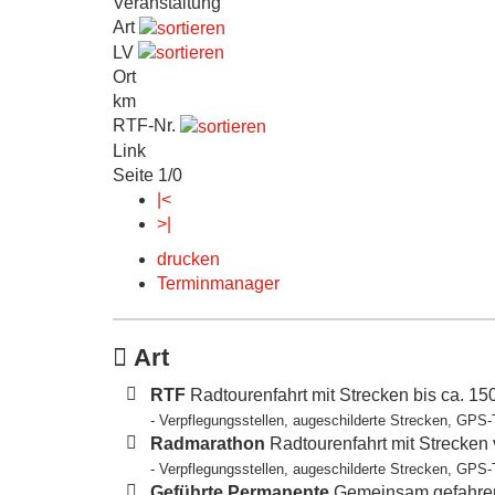
Veranstaltung
Art
LV
Ort
km
RTF-Nr.
Link
Seite 1/0
|<
>|
drucken
Terminmanager
Art
RTF
Radtourenfahrt mit Strecken bis ca. 1
- Verpflegungsstellen, augeschilderte Strecken, GPS-
Radmarathon
Radtourenfahrt mit Strecken
- Verpflegungsstellen, augeschilderte Strecken, GPS-
Geführte Permanente
Gemeinsam gefahren