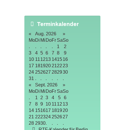
Terminkalender
«
Aug. 2026
»
Mo
Di
Mi
Do
Fr
Sa
So
.
.
.
.
.
1
2
3
4
5
6
7
8
9
10
11
12
13
14
15
16
17
18
19
20
21
22
23
24
25
26
27
28
29
30
31
.
.
.
.
.
.
«
Sept. 2026
»
Mo
Di
Mi
Do
Fr
Sa
So
.
1
2
3
4
5
6
7
8
9
10
11
12
13
14
15
16
17
18
19
20
21
22
23
24
25
26
27
28
29
30
.
.
.
.
RTF-Kalender für Berlin