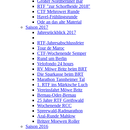
Großer Nordberliner Bär
RTF "zur Schorfheide 2018"
CTF Mehrower Runde
Havel-Frühlingsrunde
Ode an das alte Material
Saison 2017
Jahresrückblick 2017
RTF-Jahresabschlussfeier
Tour de Maroc
CTF-Wochenende Semper
Rund um Berlin
Velofondo 24 hours
RV Möwe Britz beim BRT
Die Sparkasse beim BRT
Marathon Tannheimer Tal
1. RTF ins Märkische Luch
Vereinsfahrt Möwe Britz
Bernau-Oder-Bernau
25 Jahre RTF Greifswald
Wochenende RCC
Spreewald-Radmarathon
Aral-Runde Mahlow
Britzer Moewen Roller
Saison 2016