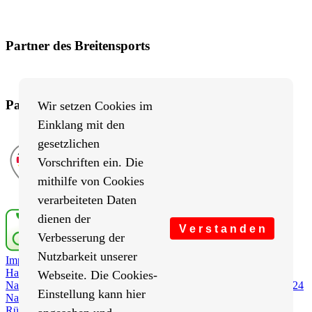
Partner des Breitensports
Partner von BRV-Breitensport.de
Wir setzen Cookies im
Einklang mit den
gesetzlichen
Vorschriften ein. Die
mithilfe von Cookies
verarbeiteten Daten
dienen der
V e r s t a n d e n
Verbesserung der
Nutzbarkeit unserer
Impressum
/
Cookies Einstellungen
/
Datenschutz
/
Haftungsausschluss
/
Sitemap
Webseite. Die Cookies-
Nachrichten
Nachrichten 2026
Nachrichten 2025
Nachrichten 2024
Einstellung kann hier
Nachrichten 2023
Nachrichten 2022
Nachrichten 2021
Rückblick
Saison 2021
Saison 2020
Saison 2019
Saison 2018