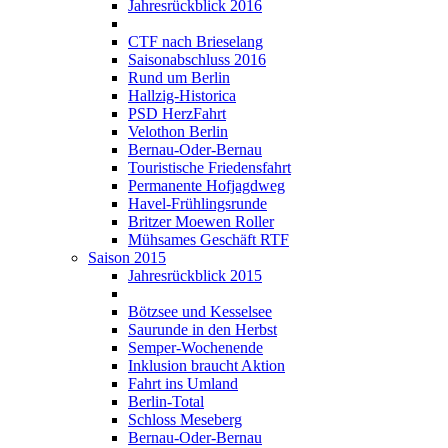
Jahresrückblick 2016
CTF nach Brieselang
Saisonabschluss 2016
Rund um Berlin
Hallzig-Historica
PSD HerzFahrt
Velothon Berlin
Bernau-Oder-Bernau
Touristische Friedensfahrt
Permanente Hofjagdweg
Havel-Frühlingsrunde
Britzer Moewen Roller
Mühsames Geschäft RTF
Saison 2015
Jahresrückblick 2015
Bötzsee und Kesselsee
Saurunde in den Herbst
Semper-Wochenende
Inklusion braucht Aktion
Fahrt ins Umland
Berlin-Total
Schloss Meseberg
Bernau-Oder-Bernau