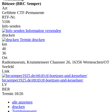
Bötzsee (BRC Semper)
Art
Geführte CTF-Permanente
RTF-Nr.
5106
Info senden
Information versenden
drucken
Termin drucken
km
46
36
Ort
Radiomuseum, Krummenseer Chaussee 26, 16356 Werneuchen/OT
Seefeld
Link
brcsemper1925.de/rtfctf/ctf-boetzsee-und-kesselsee/
LV
BER
Termin 18/26
alle anzeigen
drucken
Terminmanager