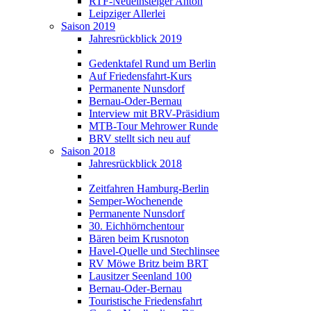
RTF-Neueinsteiger Anton
Leipziger Allerlei
Saison 2019
Jahresrückblick 2019
Gedenktafel Rund um Berlin
Auf Friedensfahrt-Kurs
Permanente Nunsdorf
Bernau-Oder-Bernau
Interview mit BRV-Präsidium
MTB-Tour Mehrower Runde
BRV stellt sich neu auf
Saison 2018
Jahresrückblick 2018
Zeitfahren Hamburg-Berlin
Semper-Wochenende
Permanente Nunsdorf
30. Eichhörnchentour
Bären beim Krusnoton
Havel-Quelle und Stechlinsee
RV Möwe Britz beim BRT
Lausitzer Seenland 100
Bernau-Oder-Bernau
Touristische Friedensfahrt