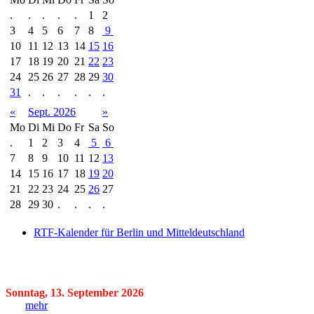
.
.
.
.
.
1
2
3
4
5
6
7
8
9
10
11
12
13
14
15
16
17
18
19
20
21
22
23
24
25
26
27
28
29
30
31
.
.
.
.
.
.
«
Sept. 2026
»
Mo
Di
Mi
Do
Fr
Sa
So
.
1
2
3
4
5
6
7
8
9
10
11
12
13
14
15
16
17
18
19
20
21
22
23
24
25
26
27
28
29
30
.
.
.
.
RTF-Kalender für Berlin und Mitteldeutschland
Sonntag, 13. September 2026
mehr