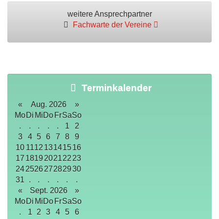
weitere Ansprechpartner
Fachwarte der Vereine
Terminkalender
«
Aug. 2026
»
Mo
Di
Mi
Do
Fr
Sa
So
.
.
.
.
.
1
2
3
4
5
6
7
8
9
10
11
12
13
14
15
16
17
18
19
20
21
22
23
24
25
26
27
28
29
30
31
.
.
.
.
.
.
«
Sept. 2026
»
Mo
Di
Mi
Do
Fr
Sa
So
.
1
2
3
4
5
6