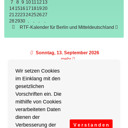
7
8
9
10
11
12
13
14
15
16
17
18
19
20
21
22
23
24
25
26
27
28
29
30
.
.
.
.
RTF-Kalender für Berlin und Mitteldeutschland
Sonntag, 13. September 2026
mehr
Wir setzen Cookies
im Einklang mit den
Partner des Breitensports
gesetzlichen
Vorschriften ein. Die
Partner von BRV-Breitensport.de
mithilfe von Cookies
verarbeiteten Daten
dienen der
Verbesserung der
V e r s t a n d e n