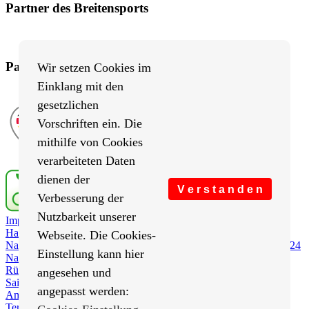
Partner des Breitensports
Partner von BRV-Breitensport.de
Wir setzen Cookies im
Einklang mit den
gesetzlichen
Vorschriften ein. Die
mithilfe von Cookies
verarbeiteten Daten
dienen der
V e r s t a n d e n
Verbesserung der
Nutzbarkeit unserer
Impressum
/
Cookies Einstellungen
/
Datenschutz
/
Haftungsausschluss
/
Sitemap
Webseite. Die Cookies-
Nachrichten
Nachrichten 2026
Nachrichten 2025
Nachrichten 2024
Einstellung kann hier
Nachrichten 2023
Nachrichten 2022
Nachrichten 2021
Rückblick
Saison 2021
Saison 2020
Saison 2019
Saison 2018
angesehen und
Saison 2017
Saison 2016
Saison 2015
angepasst werden:
Amtliches
RTF-Ergebnisse
Protokolle
Termine
Rund um Berlin
RTF-Kalender