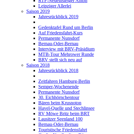
RTF-Neueinsteiger Anton
Leipziger Allerlei
Saison 2019
Jahresrückblick 2019
Gedenktafel Rund um Berlin
Auf Friedensfahrt-Kurs
Permanente Nunsdorf
Bernau-Oder-Bernau
Interview mit BRV-Präsidium
MTB-Tour Mehrower Runde
BRV stellt sich neu auf
Saison 2018
Jahresrückblick 2018
Zeitfahren Hamburg-Berlin
Semper-Wochenende
Permanente Nunsdorf
30. Eichhörnchentour
Bären beim Krusnoton
Havel-Quelle und Stechlinsee
RV Möwe Britz beim BRT
Lausitzer Seenland 100
Bernau-Oder-Bernau
Touristische Friedensfahrt