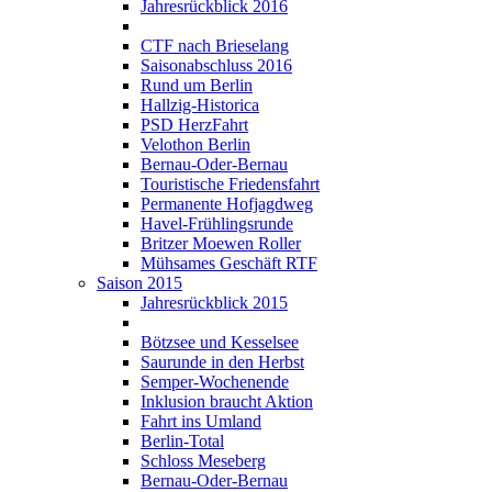
Jahresrückblick 2016
CTF nach Brieselang
Saisonabschluss 2016
Rund um Berlin
Hallzig-Historica
PSD HerzFahrt
Velothon Berlin
Bernau-Oder-Bernau
Touristische Friedensfahrt
Permanente Hofjagdweg
Havel-Frühlingsrunde
Britzer Moewen Roller
Mühsames Geschäft RTF
Saison 2015
Jahresrückblick 2015
Bötzsee und Kesselsee
Saurunde in den Herbst
Semper-Wochenende
Inklusion braucht Aktion
Fahrt ins Umland
Berlin-Total
Schloss Meseberg
Bernau-Oder-Bernau