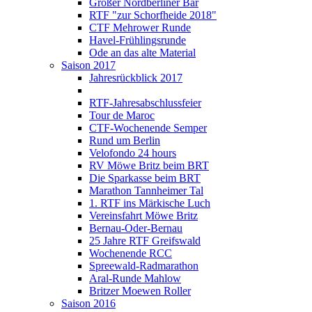
Großer Nordberliner Bär
RTF "zur Schorfheide 2018"
CTF Mehrower Runde
Havel-Frühlingsrunde
Ode an das alte Material
Saison 2017
Jahresrückblick 2017
RTF-Jahresabschlussfeier
Tour de Maroc
CTF-Wochenende Semper
Rund um Berlin
Velofondo 24 hours
RV Möwe Britz beim BRT
Die Sparkasse beim BRT
Marathon Tannheimer Tal
1. RTF ins Märkische Luch
Vereinsfahrt Möwe Britz
Bernau-Oder-Bernau
25 Jahre RTF Greifswald
Wochenende RCC
Spreewald-Radmarathon
Aral-Runde Mahlow
Britzer Moewen Roller
Saison 2016