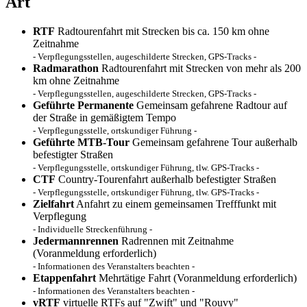
Art
RTF
Radtourenfahrt mit Strecken bis ca. 150 km ohne
Zeitnahme
- Verpflegungsstellen, augeschilderte Strecken, GPS-Tracks -
Radmarathon
Radtourenfahrt mit Strecken von mehr als 200
km ohne Zeitnahme
- Verpflegungsstellen, augeschilderte Strecken, GPS-Tracks -
Geführte Permanente
Gemeinsam gefahrene Radtour auf
der Straße in gemäßigtem Tempo
- Verpflegungsstelle, ortskundiger Führung -
Geführte MTB-Tour
Gemeinsam gefahrene Tour außerhalb
befestigter Straßen
- Verpflegungsstelle, ortskundiger Führung, tlw. GPS-Tracks -
CTF
Country-Tourenfahrt außerhalb befestigter Straßen
- Verpflegungsstelle, ortskundiger Führung, tlw. GPS-Tracks -
Zielfahrt
Anfahrt zu einem gemeinsamen Trefffunkt mit
Verpflegung
- Individuelle Streckenführung -
Jedermannrennen
Radrennen mit Zeitnahme
(Voranmeldung erforderlich)
- Informationen des Veranstalters beachten -
Etappenfahrt
Mehrtätige Fahrt (Voranmeldung erforderlich)
- Informationen des Veranstalters beachten -
vRTF
virtuelle RTFs auf "Zwift" und "Rouvy"