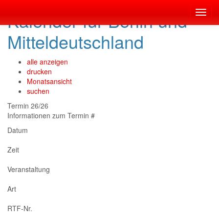
Kalender für Berlin und
Toggl
navig
Mitteldeutschland
alle anzeigen
drucken
Monatsansicht
suchen
Termin 26/26
Informationen zum Termin #
Datum
Zeit
Veranstaltung
Art
RTF-Nr.