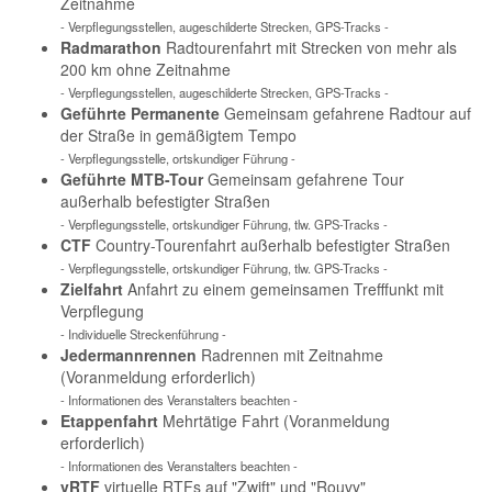
Zeitnahme
- Verpflegungsstellen, augeschilderte Strecken, GPS-Tracks -
Radmarathon
Radtourenfahrt mit Strecken von mehr als
200 km ohne Zeitnahme
- Verpflegungsstellen, augeschilderte Strecken, GPS-Tracks -
Geführte Permanente
Gemeinsam gefahrene Radtour auf
der Straße in gemäßigtem Tempo
- Verpflegungsstelle, ortskundiger Führung -
Geführte MTB-Tour
Gemeinsam gefahrene Tour
außerhalb befestigter Straßen
- Verpflegungsstelle, ortskundiger Führung, tlw. GPS-Tracks -
CTF
Country-Tourenfahrt außerhalb befestigter Straßen
- Verpflegungsstelle, ortskundiger Führung, tlw. GPS-Tracks -
Zielfahrt
Anfahrt zu einem gemeinsamen Trefffunkt mit
Verpflegung
- Individuelle Streckenführung -
Jedermannrennen
Radrennen mit Zeitnahme
(Voranmeldung erforderlich)
- Informationen des Veranstalters beachten -
Etappenfahrt
Mehrtätige Fahrt (Voranmeldung
erforderlich)
- Informationen des Veranstalters beachten -
vRTF
virtuelle RTFs auf "Zwift" und "Rouvy"