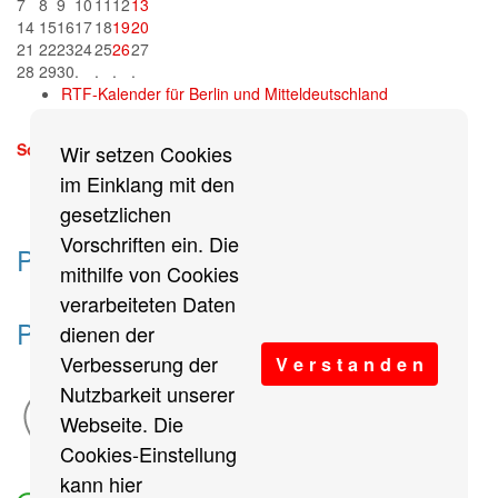
7
8
9
10
11
12
13
14
15
16
17
18
19
20
21
22
23
24
25
26
27
28
29
30
.
.
.
.
RTF-Kalender für Berlin und Mitteldeutschland
Sonntag, 13. September 2026
Wir setzen Cookies
mehr
im Einklang mit den
gesetzlichen
Vorschriften ein. Die
Partner des Breitensports
mithilfe von Cookies
verarbeiteten Daten
Partner von BRV-Breitensport.de
dienen der
Verbesserung der
V e r s t a n d e n
Nutzbarkeit unserer
Webseite. Die
Cookies-Einstellung
kann hier