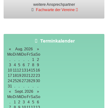
weitere Ansprechpartner
Fachwarte der Vereine
Terminkalender
«
Aug. 2026
»
Mo
Di
Mi
Do
Fr
Sa
So
.
.
.
.
.
1
2
3
4
5
6
7
8
9
10
11
12
13
14
15
16
17
18
19
20
21
22
23
24
25
26
27
28
29
30
31
.
.
.
.
.
.
«
Sept. 2026
»
Mo
Di
Mi
Do
Fr
Sa
So
.
1
2
3
4
5
6
7
8
9
10
11
12
13