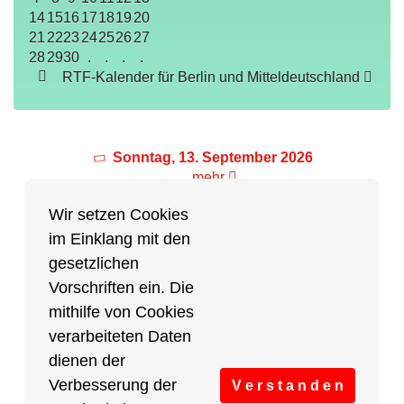
14
15
16
17
18
19
20
21
22
23
24
25
26
27
28
29
30
.
.
.
.
RTF-Kalender für Berlin und Mitteldeutschland
Sonntag, 13. September 2026
mehr
Wir setzen Cookies
im Einklang mit den
Partner des Breitensports
gesetzlichen
Vorschriften ein. Die
Partner von BRV-Breitensport.de
mithilfe von Cookies
verarbeiteten Daten
dienen der
Verbesserung der
V e r s t a n d e n