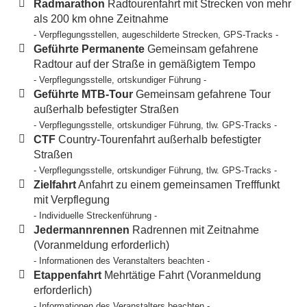
Radmarathon
Radtourenfahrt mit Strecken von mehr
als 200 km ohne Zeitnahme
- Verpflegungsstellen, augeschilderte Strecken, GPS-Tracks -
Geführte Permanente
Gemeinsam gefahrene
Radtour auf der Straße in gemäßigtem Tempo
- Verpflegungsstelle, ortskundiger Führung -
Geführte MTB-Tour
Gemeinsam gefahrene Tour
außerhalb befestigter Straßen
- Verpflegungsstelle, ortskundiger Führung, tlw. GPS-Tracks -
CTF
Country-Tourenfahrt außerhalb befestigter
Straßen
- Verpflegungsstelle, ortskundiger Führung, tlw. GPS-Tracks -
Zielfahrt
Anfahrt zu einem gemeinsamen Trefffunkt
mit Verpflegung
- Individuelle Streckenführung -
Jedermannrennen
Radrennen mit Zeitnahme
(Voranmeldung erforderlich)
- Informationen des Veranstalters beachten -
Etappenfahrt
Mehrtätige Fahrt (Voranmeldung
erforderlich)
- Informationen des Veranstalters beachten -