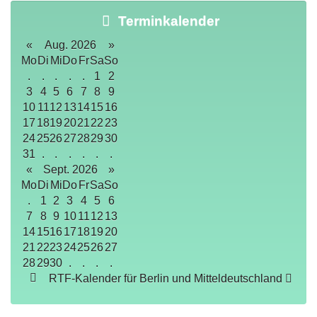
Terminkalender
«
Aug. 2026
»
Mo
Di
Mi
Do
Fr
Sa
So
.
.
.
.
.
1
2
3
4
5
6
7
8
9
10
11
12
13
14
15
16
17
18
19
20
21
22
23
24
25
26
27
28
29
30
31
.
.
.
.
.
.
«
Sept. 2026
»
Mo
Di
Mi
Do
Fr
Sa
So
.
1
2
3
4
5
6
7
8
9
10
11
12
13
14
15
16
17
18
19
20
21
22
23
24
25
26
27
28
29
30
.
.
.
.
RTF-Kalender für Berlin und Mitteldeutschland