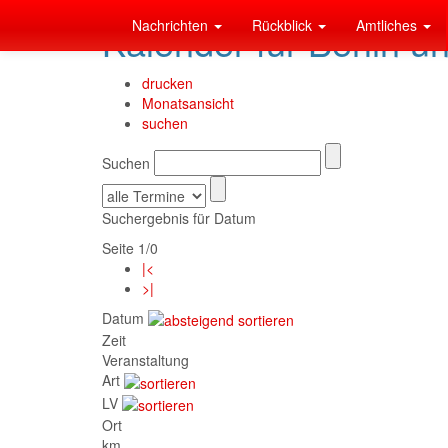
Nachrichten
Rückblick
Amtliches
Kalender für Berlin u
drucken
Monatsansicht
suchen
Suchen
Suchergebnis für Datum
Seite 1/0
|<
>|
Datum
Zeit
Veranstaltung
Art
LV
Ort
km