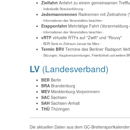
Zielfahrt
Anfahrt zu einem gemeinsamen Trefffu
- Individuelle Streckenführung -
Jedermannrennen
Radrennen mit Zeitnahme (V
- Informationen des Veranstalters beachten -
Etappenfahrt
Mehrtätige Fahrt (Voranmeldung e
- Informationen des Veranstalters beachten -
vRTF
virtuelle RTFs auf "Zwift" und "Rouvy"
- BDR-Serie im Zeitraum Januar bis März -
Termin BRV
Termine des Berliner Radsport Ve
- Sitzungen, Hauptversammlungen, Feierlichkeit und weitere B
LV
(Landesverband)
BER
Berlin
BRA
Brandenburg
MEV
Mecklenburg-Vorpommern
SAC
Sachsen
SAH
Sachsen-Anhalt
THÜ
Thüringen
Die aktuellen Daten aus dem GC-Breitensportkalender 