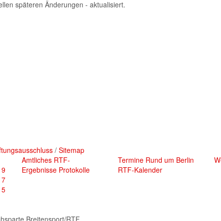
ellen späteren Änderungen - aktualisiert.
ftungsausschluss
/
Sitemap
Amtliches
RTF-
Termine
Rund um Berlin
We
19
Ergebnisse
Protokolle
RTF-Kalender
17
15
chsparte Breitensport/RTF