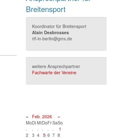
Breitensport
Koordinator für Breitensport
Alain Desbrosses
rtf-in-berlin@gmx.de
weitere Ansprechpartner
Fachwarte der Vereine
Terminkalender
«
Feb. 2026
»
Mo
Di
Mi
Do
Fr
Sa
So
.
.
.
.
.
.
1
2
3
4
5
6
7
8