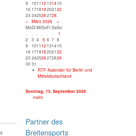
9
10
11
12
13
14
15
16
17
18
19
20
21
22
23
24
25
26
27
28
.
«
März 2026
»
Mo
Di
Mi
Do
Fr
Sa
So
.
.
.
.
.
.
1
2
3
4
5
6
7
8
9
10
11
12
13
14
15
16
17
18
19
20
21
22
23
24
25
26
27
28
29
30
31
.
.
.
.
.
RTF-Kalender für Berlin und
Mitteldeutschland
Sonntag, 13. September 2026
mehr
Partner des
Breitensports
nd