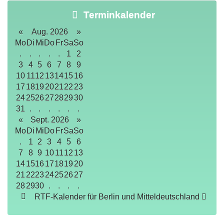
Terminkalender
«
Aug. 2026
»
Mo
Di
Mi
Do
Fr
Sa
So
.
.
.
.
.
1
2
3
4
5
6
7
8
9
10
11
12
13
14
15
16
17
18
19
20
21
22
23
24
25
26
27
28
29
30
31
.
.
.
.
.
.
«
Sept. 2026
»
Mo
Di
Mi
Do
Fr
Sa
So
.
1
2
3
4
5
6
7
8
9
10
11
12
13
14
15
16
17
18
19
20
21
22
23
24
25
26
27
28
29
30
.
.
.
.
RTF-Kalender für Berlin und Mitteldeutschland