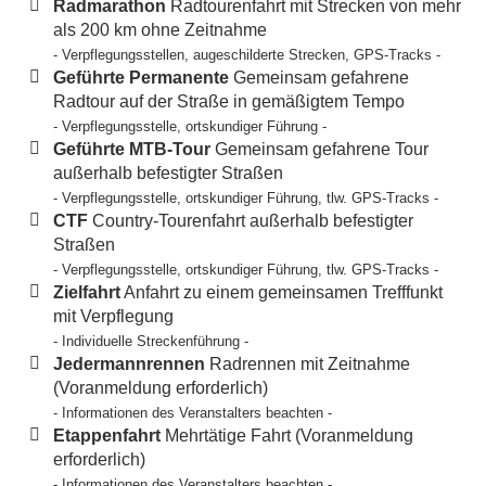
Radmarathon
Radtourenfahrt mit Strecken von mehr
als 200 km ohne Zeitnahme
- Verpflegungsstellen, augeschilderte Strecken, GPS-Tracks -
Geführte Permanente
Gemeinsam gefahrene
Radtour auf der Straße in gemäßigtem Tempo
- Verpflegungsstelle, ortskundiger Führung -
Geführte MTB-Tour
Gemeinsam gefahrene Tour
außerhalb befestigter Straßen
- Verpflegungsstelle, ortskundiger Führung, tlw. GPS-Tracks -
CTF
Country-Tourenfahrt außerhalb befestigter
Straßen
- Verpflegungsstelle, ortskundiger Führung, tlw. GPS-Tracks -
Zielfahrt
Anfahrt zu einem gemeinsamen Trefffunkt
mit Verpflegung
- Individuelle Streckenführung -
Jedermannrennen
Radrennen mit Zeitnahme
(Voranmeldung erforderlich)
- Informationen des Veranstalters beachten -
Etappenfahrt
Mehrtätige Fahrt (Voranmeldung
erforderlich)
- Informationen des Veranstalters beachten -