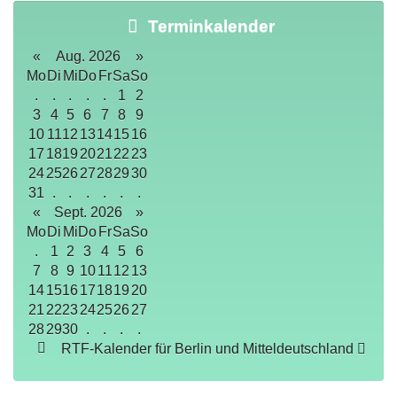
Terminkalender
«
Aug. 2026
»
Mo
Di
Mi
Do
Fr
Sa
So
.
.
.
.
.
1
2
3
4
5
6
7
8
9
10
11
12
13
14
15
16
17
18
19
20
21
22
23
24
25
26
27
28
29
30
31
.
.
.
.
.
.
«
Sept. 2026
»
Mo
Di
Mi
Do
Fr
Sa
So
.
1
2
3
4
5
6
7
8
9
10
11
12
13
14
15
16
17
18
19
20
21
22
23
24
25
26
27
28
29
30
.
.
.
.
RTF-Kalender für Berlin und Mitteldeutschland