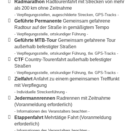
Radmarathon
Radtourenfahrt mit Strecken von mehr
als 200 km ohne Zeitnahme
- Verpflegungsstellen, augeschilderte Strecken, GPS-Tracks -
Geführte Permanente
Gemeinsam gefahrene
Radtour auf der Straße in gemäßigtem Tempo
- Verpflegungsstelle, ortskundiger Führung -
Geführte MTB-Tour
Gemeinsam gefahrene Tour
außerhalb befestigter Straßen
- Verpflegungsstelle, ortskundiger Führung, tlw. GPS-Tracks -
CTF
Country-Tourenfahrt außerhalb befestigter
Straßen
- Verpflegungsstelle, ortskundiger Führung, tlw. GPS-Tracks -
Zielfahrt
Anfahrt zu einem gemeinsamen Trefffunkt
mit Verpflegung
- Individuelle Streckenführung -
Jedermannrennen
Radrennen mit Zeitnahme
(Voranmeldung erforderlich)
- Informationen des Veranstalters beachten -
Etappenfahrt
Mehrtätige Fahrt (Voranmeldung
erforderlich)
- Informationen des Veranstalters beachten -