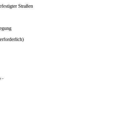
estigter Straßen
legung
rforderlich)
 -