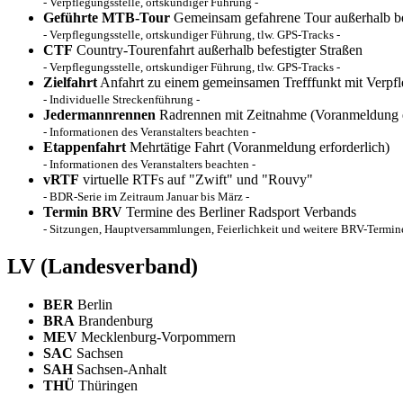
- Verpflegungsstelle, ortskundiger Führung -
Geführte MTB-Tour
Gemeinsam gefahrene Tour außerhalb bef
- Verpflegungsstelle, ortskundiger Führung, tlw. GPS-Tracks -
CTF
Country-Tourenfahrt außerhalb befestigter Straßen
- Verpflegungsstelle, ortskundiger Führung, tlw. GPS-Tracks -
Zielfahrt
Anfahrt zu einem gemeinsamen Trefffunkt mit Verpf
- Individuelle Streckenführung -
Jedermannrennen
Radrennen mit Zeitnahme (Voranmeldung e
- Informationen des Veranstalters beachten -
Etappenfahrt
Mehrtätige Fahrt (Voranmeldung erforderlich)
- Informationen des Veranstalters beachten -
vRTF
virtuelle RTFs auf "Zwift" und "Rouvy"
- BDR-Serie im Zeitraum Januar bis März -
Termin BRV
Termine des Berliner Radsport Verbands
- Sitzungen, Hauptversammlungen, Feierlichkeit und weitere BRV-Termine
LV
(Landesverband)
BER
Berlin
BRA
Brandenburg
MEV
Mecklenburg-Vorpommern
SAC
Sachsen
SAH
Sachsen-Anhalt
THÜ
Thüringen