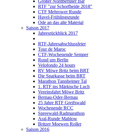
Großer Nordberliner Bär
RTF "zur Schorfheide 2018"
CTF Mehrower Runde
Havel-Frühlingsrunde
Ode an das alte Material
Saison 2017
Jahresrückblick 2017
RTF-Jahresabschlussfeier
Tour de Maroc
CTF-Wochenende Semper
Rund um Berlin
Velofondo 24 hours
RV Möwe Britz beim BRT
Die Sparkasse beim BRT
Marathon Tannheimer Tal
1. RTF ins Märkische Luch
Vereinsfahrt Möwe Britz
Bernau-Oder-Bernau
25 Jahre RTF Greifswald
Wochenende RCC
Spreewald-Radmarathon
Aral-Runde Mahlow
Britzer Moewen Roller
Saison 2016