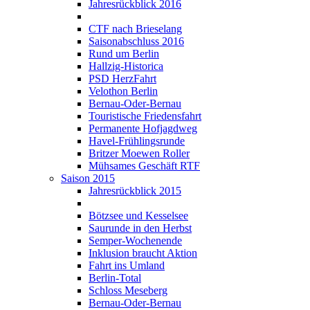
Jahresrückblick 2016
CTF nach Brieselang
Saisonabschluss 2016
Rund um Berlin
Hallzig-Historica
PSD HerzFahrt
Velothon Berlin
Bernau-Oder-Bernau
Touristische Friedensfahrt
Permanente Hofjagdweg
Havel-Frühlingsrunde
Britzer Moewen Roller
Mühsames Geschäft RTF
Saison 2015
Jahresrückblick 2015
Bötzsee und Kesselsee
Saurunde in den Herbst
Semper-Wochenende
Inklusion braucht Aktion
Fahrt ins Umland
Berlin-Total
Schloss Meseberg
Bernau-Oder-Bernau