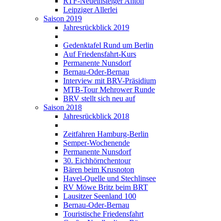
RTF-Neueinsteiger Anton
Leipziger Allerlei
Saison 2019
Jahresrückblick 2019
Gedenktafel Rund um Berlin
Auf Friedensfahrt-Kurs
Permanente Nunsdorf
Bernau-Oder-Bernau
Interview mit BRV-Präsidium
MTB-Tour Mehrower Runde
BRV stellt sich neu auf
Saison 2018
Jahresrückblick 2018
Zeitfahren Hamburg-Berlin
Semper-Wochenende
Permanente Nunsdorf
30. Eichhörnchentour
Bären beim Krusnoton
Havel-Quelle und Stechlinsee
RV Möwe Britz beim BRT
Lausitzer Seenland 100
Bernau-Oder-Bernau
Touristische Friedensfahrt