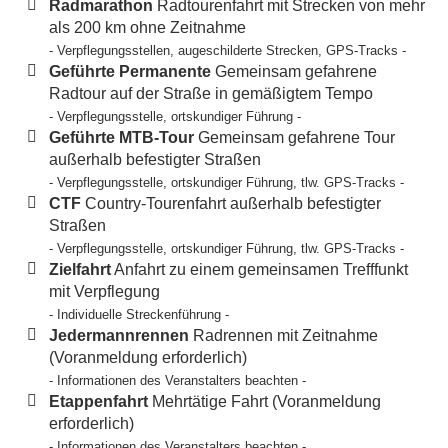
Radmarathon
Radtourenfahrt mit Strecken von mehr
als 200 km ohne Zeitnahme
- Verpflegungsstellen, augeschilderte Strecken, GPS-Tracks -
Geführte Permanente
Gemeinsam gefahrene
Radtour auf der Straße in gemäßigtem Tempo
- Verpflegungsstelle, ortskundiger Führung -
Geführte MTB-Tour
Gemeinsam gefahrene Tour
außerhalb befestigter Straßen
- Verpflegungsstelle, ortskundiger Führung, tlw. GPS-Tracks -
CTF
Country-Tourenfahrt außerhalb befestigter
Straßen
- Verpflegungsstelle, ortskundiger Führung, tlw. GPS-Tracks -
Zielfahrt
Anfahrt zu einem gemeinsamen Trefffunkt
mit Verpflegung
- Individuelle Streckenführung -
Jedermannrennen
Radrennen mit Zeitnahme
(Voranmeldung erforderlich)
- Informationen des Veranstalters beachten -
Etappenfahrt
Mehrtätige Fahrt (Voranmeldung
erforderlich)
- Informationen des Veranstalters beachten -