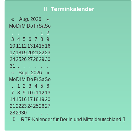
Terminkalender
«
Aug. 2026
»
Mo
Di
Mi
Do
Fr
Sa
So
.
.
.
.
.
1
2
3
4
5
6
7
8
9
10
11
12
13
14
15
16
17
18
19
20
21
22
23
24
25
26
27
28
29
30
31
.
.
.
.
.
.
«
Sept. 2026
»
Mo
Di
Mi
Do
Fr
Sa
So
.
1
2
3
4
5
6
7
8
9
10
11
12
13
14
15
16
17
18
19
20
21
22
23
24
25
26
27
28
29
30
.
.
.
.
RTF-Kalender für Berlin und Mitteldeutschland