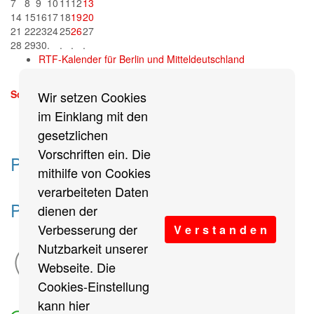
7
8
9
10
11
12
13
14
15
16
17
18
19
20
21
22
23
24
25
26
27
28
29
30
.
.
.
.
RTF-Kalender für Berlin und Mitteldeutschland
Sonntag, 13. September 2026
Wir setzen Cookies
mehr
im Einklang mit den
gesetzlichen
Vorschriften ein. Die
Partner des Breitensports
mithilfe von Cookies
verarbeiteten Daten
Partner von BRV-Breitensport.de
dienen der
Verbesserung der
V e r s t a n d e n
Nutzbarkeit unserer
Webseite. Die
Cookies-Einstellung
kann hier