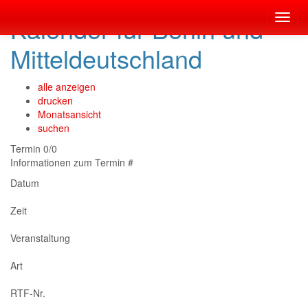
Kalender für Berlin und
Toggl
navig
Mitteldeutschland
alle anzeigen
drucken
Monatsansicht
suchen
Termin 0/0
Informationen zum Termin #
Datum
Zeit
Veranstaltung
Art
RTF-Nr.