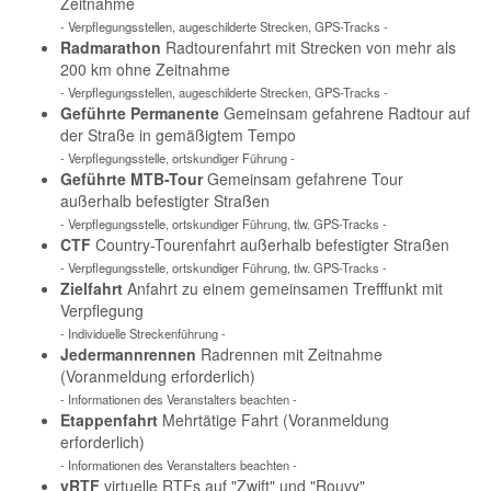
Zeitnahme
- Verpflegungsstellen, augeschilderte Strecken, GPS-Tracks -
Radmarathon
Radtourenfahrt mit Strecken von mehr als
200 km ohne Zeitnahme
- Verpflegungsstellen, augeschilderte Strecken, GPS-Tracks -
Geführte Permanente
Gemeinsam gefahrene Radtour auf
der Straße in gemäßigtem Tempo
- Verpflegungsstelle, ortskundiger Führung -
Geführte MTB-Tour
Gemeinsam gefahrene Tour
außerhalb befestigter Straßen
- Verpflegungsstelle, ortskundiger Führung, tlw. GPS-Tracks -
CTF
Country-Tourenfahrt außerhalb befestigter Straßen
- Verpflegungsstelle, ortskundiger Führung, tlw. GPS-Tracks -
Zielfahrt
Anfahrt zu einem gemeinsamen Trefffunkt mit
Verpflegung
- Individuelle Streckenführung -
Jedermannrennen
Radrennen mit Zeitnahme
(Voranmeldung erforderlich)
- Informationen des Veranstalters beachten -
Etappenfahrt
Mehrtätige Fahrt (Voranmeldung
erforderlich)
- Informationen des Veranstalters beachten -
vRTF
virtuelle RTFs auf "Zwift" und "Rouvy"