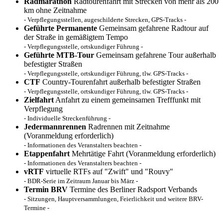
Radmarathon
Radtourenfahrt mit Strecken von mehr als 200
km ohne Zeitnahme
- Verpflegungsstellen, augeschilderte Strecken, GPS-Tracks -
Geführte Permanente
Gemeinsam gefahrene Radtour auf
der Straße in gemäßigtem Tempo
- Verpflegungsstelle, ortskundiger Führung -
Geführte MTB-Tour
Gemeinsam gefahrene Tour außerhalb
befestigter Straßen
- Verpflegungsstelle, ortskundiger Führung, tlw. GPS-Tracks -
CTF
Country-Tourenfahrt außerhalb befestigter Straßen
- Verpflegungsstelle, ortskundiger Führung, tlw. GPS-Tracks -
Zielfahrt
Anfahrt zu einem gemeinsamen Trefffunkt mit
Verpflegung
- Individuelle Streckenführung -
Jedermannrennen
Radrennen mit Zeitnahme
(Voranmeldung erforderlich)
- Informationen des Veranstalters beachten -
Etappenfahrt
Mehrtätige Fahrt (Voranmeldung erforderlich)
- Informationen des Veranstalters beachten -
vRTF
virtuelle RTFs auf "Zwift" und "Rouvy"
- BDR-Serie im Zeitraum Januar bis März -
Termin BRV
Termine des Berliner Radsport Verbands
- Sitzungen, Hauptversammlungen, Feierlichkeit und weitere BRV-
Termine -