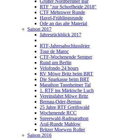
Großer Nordberliner Bär
RTF "zur Schorfheide 2018"
CTF Mehrower Runde
Havel-Frühlingsrunde
Ode an das alte Material
Saison 2017
Jahresrückblick 2017
RTF-Jahresabschlussfeier
Tour de Maroc
CTF-Wochenende Semper
Rund um Berlin
Velofondo 24 hours
RV Möwe Britz beim BRT
Die Sparkasse beim BRT
Marathon Tannheimer Tal
1. RTF ins Märkische Luch
Vereinsfahrt Möwe Britz
Bernau-Oder-Bernau
25 Jahre RTF Greifswald
Wochenende RCC
Spreewald-Radmarathon
Aral-Runde Mahlow
Britzer Moewen Roller
Saison 2016