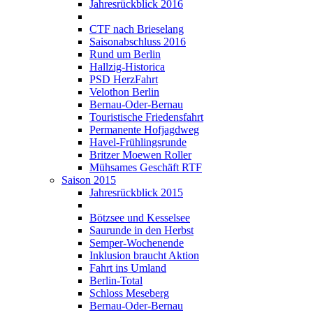
Jahresrückblick 2016
CTF nach Brieselang
Saisonabschluss 2016
Rund um Berlin
Hallzig-Historica
PSD HerzFahrt
Velothon Berlin
Bernau-Oder-Bernau
Touristische Friedensfahrt
Permanente Hofjagdweg
Havel-Frühlingsrunde
Britzer Moewen Roller
Mühsames Geschäft RTF
Saison 2015
Jahresrückblick 2015
Bötzsee und Kesselsee
Saurunde in den Herbst
Semper-Wochenende
Inklusion braucht Aktion
Fahrt ins Umland
Berlin-Total
Schloss Meseberg
Bernau-Oder-Bernau