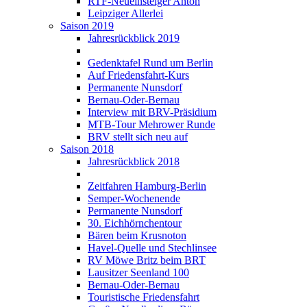
RTF-Neueinsteiger Anton
Leipziger Allerlei
Saison 2019
Jahresrückblick 2019
Gedenktafel Rund um Berlin
Auf Friedensfahrt-Kurs
Permanente Nunsdorf
Bernau-Oder-Bernau
Interview mit BRV-Präsidium
MTB-Tour Mehrower Runde
BRV stellt sich neu auf
Saison 2018
Jahresrückblick 2018
Zeitfahren Hamburg-Berlin
Semper-Wochenende
Permanente Nunsdorf
30. Eichhörnchentour
Bären beim Krusnoton
Havel-Quelle und Stechlinsee
RV Möwe Britz beim BRT
Lausitzer Seenland 100
Bernau-Oder-Bernau
Touristische Friedensfahrt