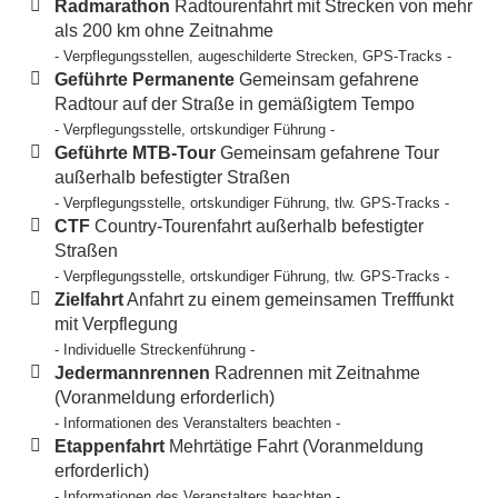
Radmarathon
Radtourenfahrt mit Strecken von mehr
als 200 km ohne Zeitnahme
- Verpflegungsstellen, augeschilderte Strecken, GPS-Tracks -
Geführte Permanente
Gemeinsam gefahrene
Radtour auf der Straße in gemäßigtem Tempo
- Verpflegungsstelle, ortskundiger Führung -
Geführte MTB-Tour
Gemeinsam gefahrene Tour
außerhalb befestigter Straßen
- Verpflegungsstelle, ortskundiger Führung, tlw. GPS-Tracks -
CTF
Country-Tourenfahrt außerhalb befestigter
Straßen
- Verpflegungsstelle, ortskundiger Führung, tlw. GPS-Tracks -
Zielfahrt
Anfahrt zu einem gemeinsamen Trefffunkt
mit Verpflegung
- Individuelle Streckenführung -
Jedermannrennen
Radrennen mit Zeitnahme
(Voranmeldung erforderlich)
- Informationen des Veranstalters beachten -
Etappenfahrt
Mehrtätige Fahrt (Voranmeldung
erforderlich)
- Informationen des Veranstalters beachten -