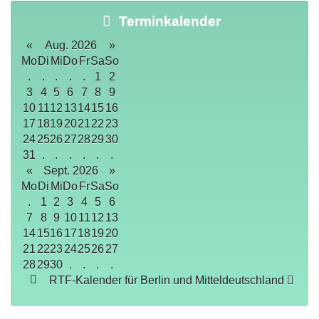
Terminkalender
«
Aug. 2026
»
Mo
Di
Mi
Do
Fr
Sa
So
.
.
.
.
.
1
2
3
4
5
6
7
8
9
10
11
12
13
14
15
16
17
18
19
20
21
22
23
24
25
26
27
28
29
30
31
.
.
.
.
.
.
«
Sept. 2026
»
Mo
Di
Mi
Do
Fr
Sa
So
.
1
2
3
4
5
6
7
8
9
10
11
12
13
14
15
16
17
18
19
20
21
22
23
24
25
26
27
28
29
30
.
.
.
.
RTF-Kalender für Berlin und Mitteldeutschland