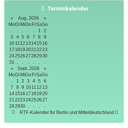
Terminkalender
«
Aug. 2026
»
Mo
Di
Mi
Do
Fr
Sa
So
.
.
.
.
.
1
2
3
4
5
6
7
8
9
10
11
12
13
14
15
16
17
18
19
20
21
22
23
24
25
26
27
28
29
30
31
.
.
.
.
.
.
«
Sept. 2026
»
Mo
Di
Mi
Do
Fr
Sa
So
.
1
2
3
4
5
6
7
8
9
10
11
12
13
14
15
16
17
18
19
20
21
22
23
24
25
26
27
28
29
30
.
.
.
.
RTF-Kalender für Berlin und Mitteldeutschland