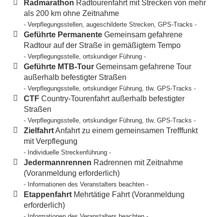
Radmarathon
Radtourenfahrt mit Strecken von mehr
als 200 km ohne Zeitnahme
- Verpflegungsstellen, augeschilderte Strecken, GPS-Tracks -
Geführte Permanente
Gemeinsam gefahrene
Radtour auf der Straße in gemäßigtem Tempo
- Verpflegungsstelle, ortskundiger Führung -
Geführte MTB-Tour
Gemeinsam gefahrene Tour
außerhalb befestigter Straßen
- Verpflegungsstelle, ortskundiger Führung, tlw. GPS-Tracks -
CTF
Country-Tourenfahrt außerhalb befestigter
Straßen
- Verpflegungsstelle, ortskundiger Führung, tlw. GPS-Tracks -
Zielfahrt
Anfahrt zu einem gemeinsamen Trefffunkt
mit Verpflegung
- Individuelle Streckenführung -
Jedermannrennen
Radrennen mit Zeitnahme
(Voranmeldung erforderlich)
- Informationen des Veranstalters beachten -
Etappenfahrt
Mehrtätige Fahrt (Voranmeldung
erforderlich)
- Informationen des Veranstalters beachten -