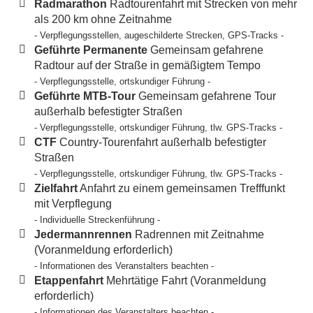
Radmarathon
Radtourenfahrt mit Strecken von mehr
als 200 km ohne Zeitnahme
- Verpflegungsstellen, augeschilderte Strecken, GPS-Tracks -
Geführte Permanente
Gemeinsam gefahrene
Radtour auf der Straße in gemäßigtem Tempo
- Verpflegungsstelle, ortskundiger Führung -
Geführte MTB-Tour
Gemeinsam gefahrene Tour
außerhalb befestigter Straßen
- Verpflegungsstelle, ortskundiger Führung, tlw. GPS-Tracks -
CTF
Country-Tourenfahrt außerhalb befestigter
Straßen
- Verpflegungsstelle, ortskundiger Führung, tlw. GPS-Tracks -
Zielfahrt
Anfahrt zu einem gemeinsamen Trefffunkt
mit Verpflegung
- Individuelle Streckenführung -
Jedermannrennen
Radrennen mit Zeitnahme
(Voranmeldung erforderlich)
- Informationen des Veranstalters beachten -
Etappenfahrt
Mehrtätige Fahrt (Voranmeldung
erforderlich)
- Informationen des Veranstalters beachten -