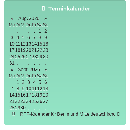
Terminkalender
«
Aug. 2026
»
Mo
Di
Mi
Do
Fr
Sa
So
.
.
.
.
.
1
2
3
4
5
6
7
8
9
10
11
12
13
14
15
16
17
18
19
20
21
22
23
24
25
26
27
28
29
30
31
.
.
.
.
.
.
«
Sept. 2026
»
Mo
Di
Mi
Do
Fr
Sa
So
.
1
2
3
4
5
6
7
8
9
10
11
12
13
14
15
16
17
18
19
20
21
22
23
24
25
26
27
28
29
30
.
.
.
.
RTF-Kalender für Berlin und Mitteldeutschland