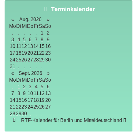
Terminkalender
«
Aug. 2026
»
Mo
Di
Mi
Do
Fr
Sa
So
.
.
.
.
.
1
2
3
4
5
6
7
8
9
10
11
12
13
14
15
16
17
18
19
20
21
22
23
24
25
26
27
28
29
30
31
.
.
.
.
.
.
«
Sept. 2026
»
Mo
Di
Mi
Do
Fr
Sa
So
.
1
2
3
4
5
6
7
8
9
10
11
12
13
14
15
16
17
18
19
20
21
22
23
24
25
26
27
28
29
30
.
.
.
.
RTF-Kalender für Berlin und Mitteldeutschland