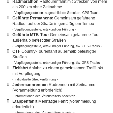
Radmarathon
Radtourenfahrt mit Strecken von mehr
als 200 km ohne Zeitnahme
- Verpflegungsstellen, augeschilderte Strecken, GPS-Tracks -
Geführte Permanente
Gemeinsam gefahrene
Radtour auf der Straße in gemäßigtem Tempo
- Verpflegungsstelle, ortskundiger Führung -
Geführte MTB-Tour
Gemeinsam gefahrene Tour
außerhalb befestigter Straßen
- Verpflegungsstelle, ortskundiger Führung, tlw. GPS-Tracks -
CTF
Country-Tourenfahrt außerhalb befestigter
Straßen
- Verpflegungsstelle, ortskundiger Führung, tlw. GPS-Tracks -
Zielfahrt
Anfahrt zu einem gemeinsamen Trefffunkt
mit Verpflegung
- Individuelle Streckenführung -
Jedermannrennen
Radrennen mit Zeitnahme
(Voranmeldung erforderlich)
- Informationen des Veranstalters beachten -
Etappenfahrt
Mehrtätige Fahrt (Voranmeldung
erforderlich)
- Informationen des Veranstalters beachten -