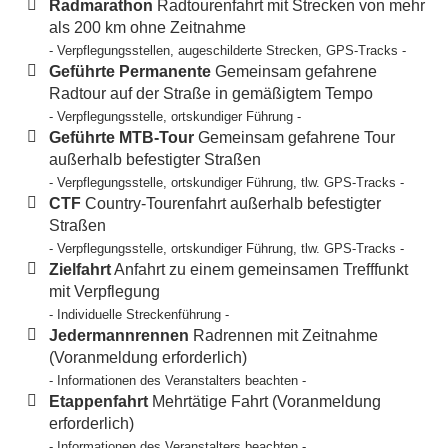
Radmarathon
Radtourenfahrt mit Strecken von mehr
als 200 km ohne Zeitnahme
- Verpflegungsstellen, augeschilderte Strecken, GPS-Tracks -
Geführte Permanente
Gemeinsam gefahrene
Radtour auf der Straße in gemäßigtem Tempo
- Verpflegungsstelle, ortskundiger Führung -
Geführte MTB-Tour
Gemeinsam gefahrene Tour
außerhalb befestigter Straßen
- Verpflegungsstelle, ortskundiger Führung, tlw. GPS-Tracks -
CTF
Country-Tourenfahrt außerhalb befestigter
Straßen
- Verpflegungsstelle, ortskundiger Führung, tlw. GPS-Tracks -
Zielfahrt
Anfahrt zu einem gemeinsamen Trefffunkt
mit Verpflegung
- Individuelle Streckenführung -
Jedermannrennen
Radrennen mit Zeitnahme
(Voranmeldung erforderlich)
- Informationen des Veranstalters beachten -
Etappenfahrt
Mehrtätige Fahrt (Voranmeldung
erforderlich)
- Informationen des Veranstalters beachten -