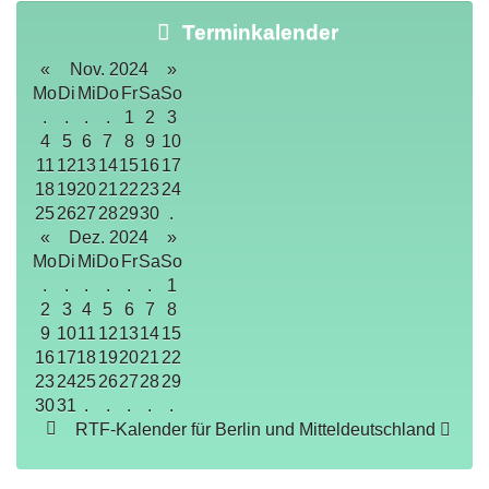
Terminkalender
«
Nov. 2024
»
Mo
Di
Mi
Do
Fr
Sa
So
.
.
.
.
1
2
3
4
5
6
7
8
9
10
11
12
13
14
15
16
17
18
19
20
21
22
23
24
25
26
27
28
29
30
.
«
Dez. 2024
»
Mo
Di
Mi
Do
Fr
Sa
So
.
.
.
.
.
.
1
2
3
4
5
6
7
8
9
10
11
12
13
14
15
16
17
18
19
20
21
22
23
24
25
26
27
28
29
30
31
.
.
.
.
.
RTF-Kalender für Berlin und Mitteldeutschland