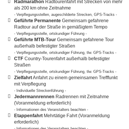
Radmarathon
Radtourenfahrt mit Strecken von mehr
als 200 km ohne Zeitnahme
- Verpflegungsstellen, augeschilderte Strecken, GPS-Tracks -
Geführte Permanente
Gemeinsam gefahrene
Radtour auf der Straße in gemäßigtem Tempo
- Verpflegungsstelle, ortskundiger Führung -
Geführte MTB-Tour
Gemeinsam gefahrene Tour
außerhalb befestigter Straßen
- Verpflegungsstelle, ortskundiger Führung, tlw. GPS-Tracks -
CTF
Country-Tourenfahrt außerhalb befestigter
Straßen
- Verpflegungsstelle, ortskundiger Führung, tlw. GPS-Tracks -
Zielfahrt
Anfahrt zu einem gemeinsamen Trefffunkt
mit Verpflegung
- Individuelle Streckenführung -
Jedermannrennen
Radrennen mit Zeitnahme
(Voranmeldung erforderlich)
- Informationen des Veranstalters beachten -
Etappenfahrt
Mehrtätige Fahrt (Voranmeldung
erforderlich)
- Informationen des Veranstalters beachten -