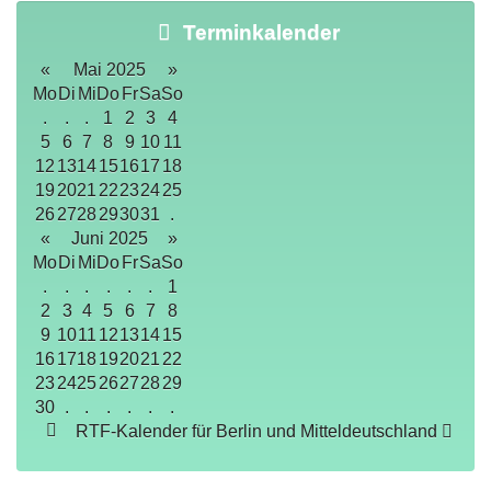
Terminkalender
«
Mai 2025
»
Mo
Di
Mi
Do
Fr
Sa
So
.
.
.
1
2
3
4
5
6
7
8
9
10
11
12
13
14
15
16
17
18
19
20
21
22
23
24
25
26
27
28
29
30
31
.
«
Juni 2025
»
Mo
Di
Mi
Do
Fr
Sa
So
.
.
.
.
.
.
1
2
3
4
5
6
7
8
9
10
11
12
13
14
15
16
17
18
19
20
21
22
23
24
25
26
27
28
29
30
.
.
.
.
.
.
RTF-Kalender für Berlin und Mitteldeutschland