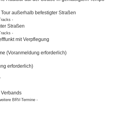
our außerhalb befestigter Straßen
Tracks -
gter Straßen
Tracks -
ffunkt mit Verpflegung
e (Voranmeldung erforderlich)
g erforderlich)
"
t Verbands
weitere BRV-Termine -