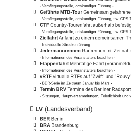
- Verpflegungsstelle, ortskundiger Führung -
Geführte MTB-Tour
Gemeinsam gefahrene T
- Verpflegungsstelle, ortskundiger Führung, tlw. GPS-
CTF
Country-Tourenfahrt außerhalb befesti
- Verpflegungsstelle, ortskundiger Führung, tlw. GPS-
Zielfahrt
Anfahrt zu einem gemeinsamen Tref
- Individuelle Streckenführung -
Jedermannrennen
Radrennen mit Zeitnahm
- Informationen des Veranstalters beachten -
Etappenfahrt
Mehrtätige Fahrt (Voranmeldun
- Informationen des Veranstalters beachten -
vRTF
virtuelle RTFs auf "Zwift" und "Rouvy
- BDR-Serie im Zeitraum Januar bis März -
Termin BRV
Termine des Berliner Radspor
- Sitzungen, Hauptversammlungen, Feierlichkeit und 
LV
(Landesverband)
BER
Berlin
BRA
Brandenburg