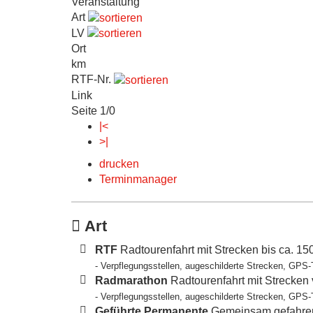
Veranstaltung
Art
LV
Ort
km
RTF-Nr.
Link
Seite 1/0
|<
>|
drucken
Terminmanager
Art
RTF
Radtourenfahrt mit Strecken bis ca. 1
- Verpflegungsstellen, augeschilderte Strecken, GPS-
Radmarathon
Radtourenfahrt mit Strecken
- Verpflegungsstellen, augeschilderte Strecken, GPS-
Geführte Permanente
Gemeinsam gefahren