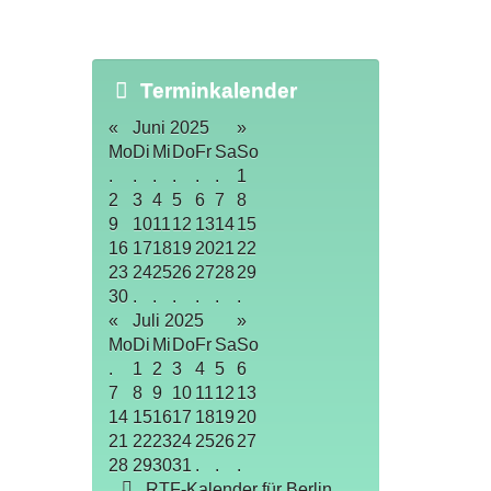
Terminkalender
«
Juni 2025
»
Mo
Di
Mi
Do
Fr
Sa
So
.
.
.
.
.
.
1
2
3
4
5
6
7
8
9
10
11
12
13
14
15
16
17
18
19
20
21
22
23
24
25
26
27
28
29
30
.
.
.
.
.
.
«
Juli 2025
»
Mo
Di
Mi
Do
Fr
Sa
So
.
1
2
3
4
5
6
7
8
9
10
11
12
13
14
15
16
17
18
19
20
21
22
23
24
25
26
27
28
29
30
31
.
.
.
RTF-Kalender für Berlin