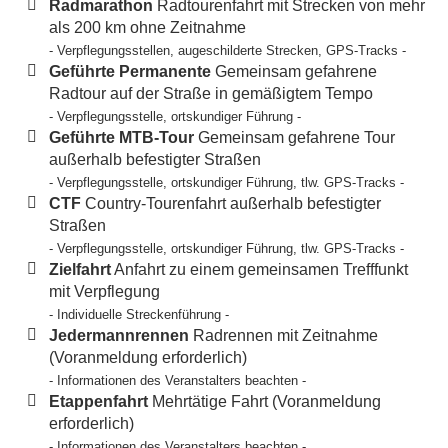
Radmarathon
Radtourenfahrt mit Strecken von mehr
als 200 km ohne Zeitnahme
- Verpflegungsstellen, augeschilderte Strecken, GPS-Tracks -
Geführte Permanente
Gemeinsam gefahrene
Radtour auf der Straße in gemäßigtem Tempo
- Verpflegungsstelle, ortskundiger Führung -
Geführte MTB-Tour
Gemeinsam gefahrene Tour
außerhalb befestigter Straßen
- Verpflegungsstelle, ortskundiger Führung, tlw. GPS-Tracks -
CTF
Country-Tourenfahrt außerhalb befestigter
Straßen
- Verpflegungsstelle, ortskundiger Führung, tlw. GPS-Tracks -
Zielfahrt
Anfahrt zu einem gemeinsamen Trefffunkt
mit Verpflegung
- Individuelle Streckenführung -
Jedermannrennen
Radrennen mit Zeitnahme
(Voranmeldung erforderlich)
- Informationen des Veranstalters beachten -
Etappenfahrt
Mehrtätige Fahrt (Voranmeldung
erforderlich)
- Informationen des Veranstalters beachten -