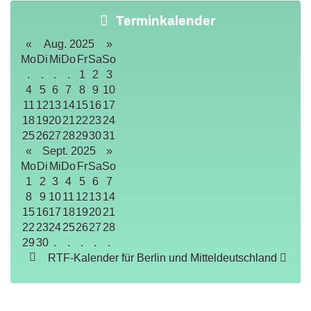
Terminkalender
«
Aug. 2025
»
Mo
Di
Mi
Do
Fr
Sa
So
.
.
.
.
1
2
3
4
5
6
7
8
9
10
11
12
13
14
15
16
17
18
19
20
21
22
23
24
25
26
27
28
29
30
31
«
Sept. 2025
»
Mo
Di
Mi
Do
Fr
Sa
So
1
2
3
4
5
6
7
8
9
10
11
12
13
14
15
16
17
18
19
20
21
22
23
24
25
26
27
28
29
30
.
.
.
.
.
RTF-Kalender für Berlin und Mitteldeutschland