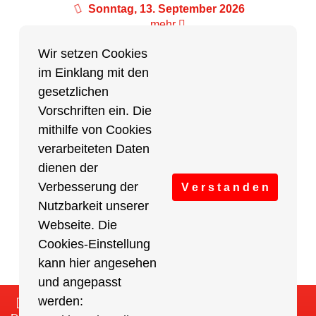
Sonntag, 13. September 2026
mehr
Wir setzen Cookies
im Einklang mit den
Partner des Breitensports
gesetzlichen
Vorschriften ein. Die
Partner von BRV-Breitensport.de
mithilfe von Cookies
verarbeiteten Daten
dienen der
Verbesserung der
V e r s t a n d e n
Nutzbarkeit unserer
Webseite. Die
Cookies-Einstellung
kann hier angesehen
und angepasst
werden:
Impressum
/
Cookies Einstellungen
/