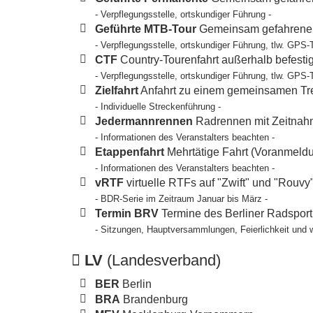
- Verpflegungsstelle, ortskundiger Führung -
Geführte MTB-Tour
Gemeinsam gefahrene T
- Verpflegungsstelle, ortskundiger Führung, tlw. GPS-
CTF
Country-Tourenfahrt außerhalb befesti
- Verpflegungsstelle, ortskundiger Führung, tlw. GPS-
Zielfahrt
Anfahrt zu einem gemeinsamen Tref
- Individuelle Streckenführung -
Jedermannrennen
Radrennen mit Zeitnahm
- Informationen des Veranstalters beachten -
Etappenfahrt
Mehrtätige Fahrt (Voranmeldun
- Informationen des Veranstalters beachten -
vRTF
virtuelle RTFs auf "Zwift" und "Rouvy
- BDR-Serie im Zeitraum Januar bis März -
Termin BRV
Termine des Berliner Radspor
- Sitzungen, Hauptversammlungen, Feierlichkeit und 
LV
(Landesverband)
BER
Berlin
BRA
Brandenburg