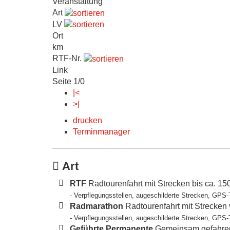
Veranstaltung
Art
LV
Ort
km
RTF-Nr.
Link
Seite 1/0
|<
>|
drucken
Terminmanager
Art
RTF
Radtourenfahrt mit Strecken bis ca. 1
- Verpflegungsstellen, augeschilderte Strecken, GPS-
Radmarathon
Radtourenfahrt mit Strecken
- Verpflegungsstellen, augeschilderte Strecken, GPS-
Geführte Permanente
Gemeinsam gefahren