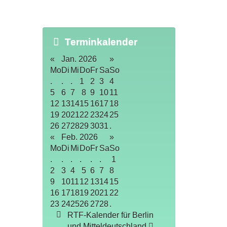
Terminkalender
«
Jan. 2026
»
Mo
Di
Mi
Do
Fr
Sa
So
.
.
.
1
2
3
4
5
6
7
8
9
10
11
12
13
14
15
16
17
18
19
20
21
22
23
24
25
26
27
28
29
30
31
.
«
Feb. 2026
»
Mo
Di
Mi
Do
Fr
Sa
So
.
.
.
.
.
.
1
2
3
4
5
6
7
8
9
10
11
12
13
14
15
16
17
18
19
20
21
22
23
24
25
26
27
28
.
RTF-Kalender für Berlin
und Mitteldeutschland