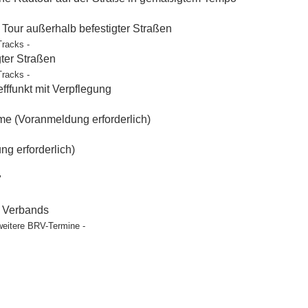
our außerhalb befestigter Straßen
Tracks -
gter Straßen
Tracks -
ffunkt mit Verpflegung
e (Voranmeldung erforderlich)
g erforderlich)
"
t Verbands
weitere BRV-Termine -