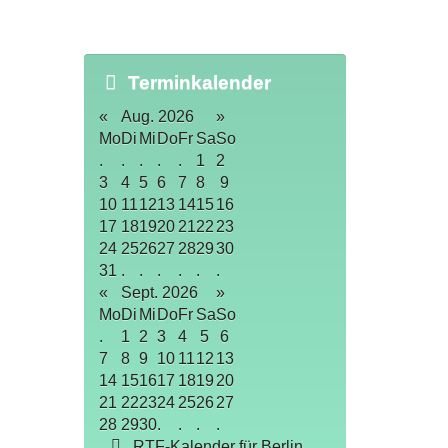
Terminkalender
«
Aug. 2026
»
Mo
Di
Mi
Do
Fr
Sa
So
.
.
.
.
.
1
2
3
4
5
6
7
8
9
10
11
12
13
14
15
16
17
18
19
20
21
22
23
24
25
26
27
28
29
30
31
.
.
.
.
.
.
«
Sept. 2026
»
Mo
Di
Mi
Do
Fr
Sa
So
.
1
2
3
4
5
6
7
8
9
10
11
12
13
14
15
16
17
18
19
20
21
22
23
24
25
26
27
28
29
30
.
.
.
.
RTF-Kalender für Berlin