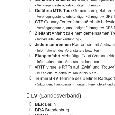
- Verpflegungsstelle, ortskundiger Führung -
Geführte MTB-Tour
Gemeinsam gefahrene T
- Verpflegungsstelle, ortskundiger Führung, tlw. GPS-
CTF
Country-Tourenfahrt außerhalb befesti
- Verpflegungsstelle, ortskundiger Führung, tlw. GPS-
Zielfahrt
Anfahrt zu einem gemeinsamen Tref
- Individuelle Streckenführung -
Jedermannrennen
Radrennen mit Zeitnahm
- Informationen des Veranstalters beachten -
Etappenfahrt
Mehrtätige Fahrt (Voranmeldun
- Informationen des Veranstalters beachten -
vRTF
virtuelle RTFs auf "Zwift" und "Rouvy
- BDR-Serie im Zeitraum Januar bis März -
Termin BRV
Termine des Berliner Radspor
- Sitzungen, Hauptversammlungen, Feierlichkeit und 
LV
(Landesverband)
BER
Berlin
BRA
Brandenburg