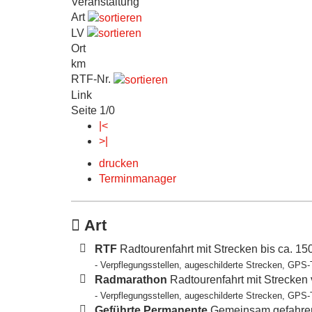
Veranstaltung
Art
LV
Ort
km
RTF-Nr.
Link
Seite 1/0
|<
>|
drucken
Terminmanager
Art
RTF
Radtourenfahrt mit Strecken bis ca. 1
- Verpflegungsstellen, augeschilderte Strecken, GPS-
Radmarathon
Radtourenfahrt mit Strecken
- Verpflegungsstellen, augeschilderte Strecken, GPS-
Geführte Permanente
Gemeinsam gefahren