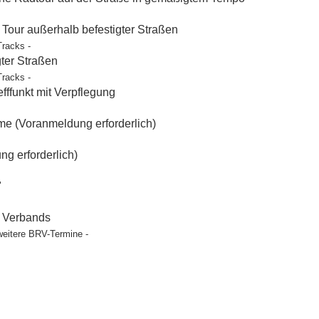
our außerhalb befestigter Straßen
Tracks -
gter Straßen
Tracks -
ffunkt mit Verpflegung
e (Voranmeldung erforderlich)
g erforderlich)
"
t Verbands
weitere BRV-Termine -