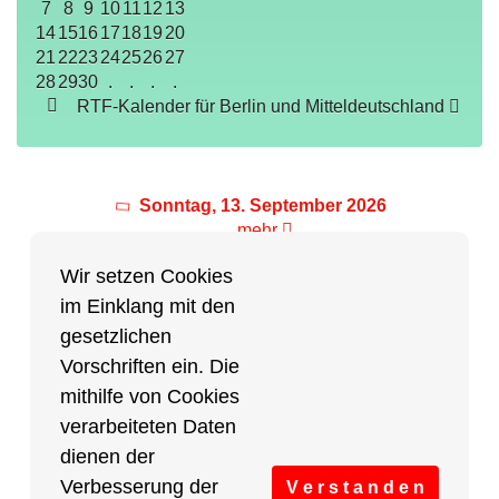
7
8
9
10
11
12
13
14
15
16
17
18
19
20
21
22
23
24
25
26
27
28
29
30
.
.
.
.
RTF-Kalender für Berlin und Mitteldeutschland
Sonntag, 13. September 2026
mehr
Wir setzen Cookies
im Einklang mit den
Partner des Breitensports
gesetzlichen
Vorschriften ein. Die
Partner von BRV-Breitensport.de
mithilfe von Cookies
verarbeiteten Daten
dienen der
Verbesserung der
V e r s t a n d e n