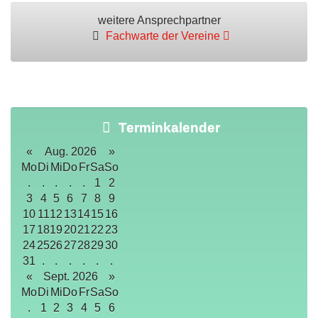
weitere Ansprechpartner
Fachwarte der Vereine
Terminkalender
«
Aug. 2026
»
Mo
Di
Mi
Do
Fr
Sa
So
.
.
.
.
.
1
2
3
4
5
6
7
8
9
10
11
12
13
14
15
16
17
18
19
20
21
22
23
24
25
26
27
28
29
30
31
.
.
.
.
.
.
«
Sept. 2026
»
Mo
Di
Mi
Do
Fr
Sa
So
.
1
2
3
4
5
6