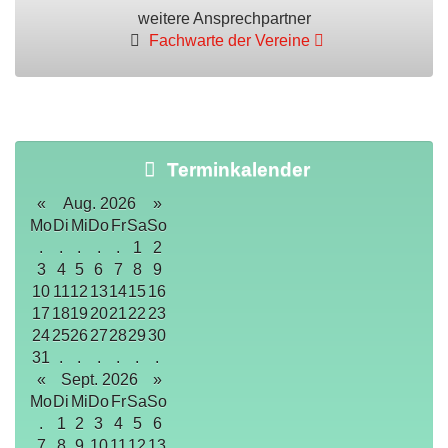
weitere Ansprechpartner
Fachwarte der Vereine
Terminkalender
«
Aug. 2026
»
Mo
Di
Mi
Do
Fr
Sa
So
.
.
.
.
.
1
2
3
4
5
6
7
8
9
10
11
12
13
14
15
16
17
18
19
20
21
22
23
24
25
26
27
28
29
30
31
.
.
.
.
.
.
«
Sept. 2026
»
Mo
Di
Mi
Do
Fr
Sa
So
.
1
2
3
4
5
6
7
8
9
10
11
12
13