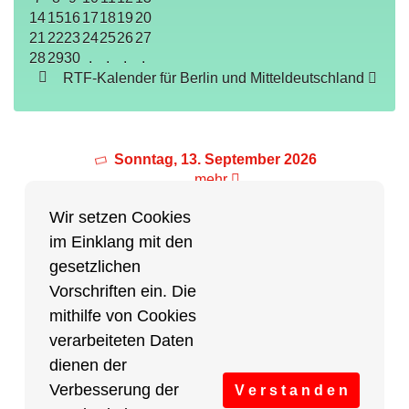
14
15
16
17
18
19
20
21
22
23
24
25
26
27
28
29
30
.
.
.
.
RTF-Kalender für Berlin und Mitteldeutschland
Sonntag, 13. September 2026
mehr
Wir setzen Cookies
im Einklang mit den
Partner des Breitensports
gesetzlichen
Vorschriften ein. Die
Partner von BRV-Breitensport.de
mithilfe von Cookies
verarbeiteten Daten
dienen der
Verbesserung der
V e r s t a n d e n