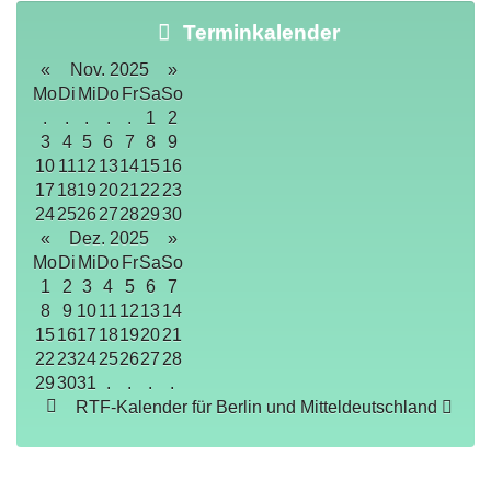
Terminkalender
«
Nov. 2025
»
Mo
Di
Mi
Do
Fr
Sa
So
.
.
.
.
.
1
2
3
4
5
6
7
8
9
10
11
12
13
14
15
16
17
18
19
20
21
22
23
24
25
26
27
28
29
30
«
Dez. 2025
»
Mo
Di
Mi
Do
Fr
Sa
So
1
2
3
4
5
6
7
8
9
10
11
12
13
14
15
16
17
18
19
20
21
22
23
24
25
26
27
28
29
30
31
.
.
.
.
RTF-Kalender für Berlin und Mitteldeutschland