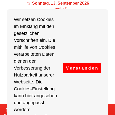
Sonntag, 13. September 2026
mehr
Wir setzen Cookies
im Einklang mit den
Partner des Breitensports
gesetzlichen
Vorschriften ein. Die
Partner von BRV-Breitensport.de
mithilfe von Cookies
verarbeiteten Daten
dienen der
Verbesserung der
V e r s t a n d e n
Nutzbarkeit unserer
Webseite. Die
Cookies-Einstellung
kann hier angesehen
und angepasst
werden:
Impressum
/
Cookies Einstellungen
/