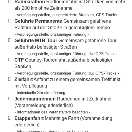
Radmarathon
Radtourenfahrt mit Strecken von mehr
als 200 km ohne Zeitnahme
- Verpflegungsstellen, augeschilderte Strecken, GPS-Tracks -
Geführte Permanente
Gemeinsam gefahrene
Radtour auf der Straße in gemäßigtem Tempo
- Verpflegungsstelle, ortskundiger Führung -
Geführte MTB-Tour
Gemeinsam gefahrene Tour
außerhalb befestigter Straßen
- Verpflegungsstelle, ortskundiger Führung, tlw. GPS-Tracks -
CTF
Country-Tourenfahrt außerhalb befestigter
Straßen
- Verpflegungsstelle, ortskundiger Führung, tlw. GPS-Tracks -
Zielfahrt
Anfahrt zu einem gemeinsamen Trefffunkt
mit Verpflegung
- Individuelle Streckenführung -
Jedermannrennen
Radrennen mit Zeitnahme
(Voranmeldung erforderlich)
- Informationen des Veranstalters beachten -
Etappenfahrt
Mehrtätige Fahrt (Voranmeldung
erforderlich)
- Informationen des Veranstalters beachten -