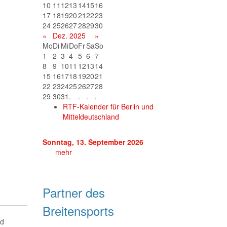
10
11
12
13
14
15
16
17
18
19
20
21
22
23
24
25
26
27
28
29
30
«
Dez. 2025
»
Mo
Di
Mi
Do
Fr
Sa
So
1
2
3
4
5
6
7
8
9
10
11
12
13
14
15
16
17
18
19
20
21
22
23
24
25
26
27
28
29
30
31
.
.
.
.
RTF-Kalender für Berlin und
Mitteldeutschland
Sonntag, 13. September 2026
mehr
Partner des
Breitensports
nd