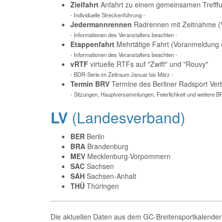
Zielfahrt
Anfahrt zu einem gemeinsamen Trefffu
- Individuelle Streckenführung -
Jedermannrennen
Radrennen mit Zeitnahme (V
- Informationen des Veranstalters beachten -
Etappenfahrt
Mehrtätige Fahrt (Voranmeldung e
- Informationen des Veranstalters beachten -
vRTF
virtuelle RTFs auf "Zwift" und "Rouvy"
- BDR-Serie im Zeitraum Januar bis März -
Termin BRV
Termine des Berliner Radsport Ve
- Sitzungen, Hauptversammlungen, Feierlichkeit und weitere B
LV
(Landesverband)
BER
Berlin
BRA
Brandenburg
MEV
Mecklenburg-Vorpommern
SAC
Sachsen
SAH
Sachsen-Anhalt
THÜ
Thüringen
Die aktuellen Daten aus dem GC-Breitensportkalender 