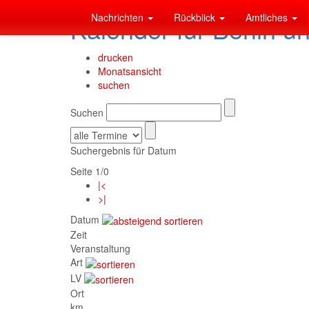
Nachrichten
Rückblick
Amtliches
Kalender für Berlin u
drucken
Monatsansicht
suchen
Suchen
Suchergebnis für Datum
Seite 1/0
|<
>|
Datum
Zeit
Veranstaltung
Art
LV
Ort
km