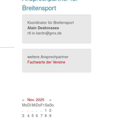
Breitensport
Koordinator für Breitensport
Alain Desbrosses
rtf-in-berlin@gmx.de
weitere Ansprechpartner
Fachwarte der Vereine
Terminkalender
«
Nov. 2025
»
Mo
Di
Mi
Do
Fr
Sa
So
.
.
.
.
.
1
2
3
4
5
6
7
8
9