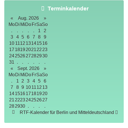
Terminkalender
«
Aug. 2026
»
Mo
Di
Mi
Do
Fr
Sa
So
.
.
.
.
.
1
2
3
4
5
6
7
8
9
10
11
12
13
14
15
16
17
18
19
20
21
22
23
24
25
26
27
28
29
30
31
.
.
.
.
.
.
«
Sept. 2026
»
Mo
Di
Mi
Do
Fr
Sa
So
.
1
2
3
4
5
6
7
8
9
10
11
12
13
14
15
16
17
18
19
20
21
22
23
24
25
26
27
28
29
30
.
.
.
.
RTF-Kalender für Berlin und Mitteldeutschland