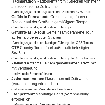
Radmarathon
Radtourenfahrt mit Strecken von mehr
als 200 km ohne Zeitnahme
- Verpflegungsstellen, augeschilderte Strecken, GPS-Tracks -
Geführte Permanente
Gemeinsam gefahrene
Radtour auf der Straße in gemäßigtem Tempo
- Verpflegungsstelle, ortskundiger Führung -
Geführte MTB-Tour
Gemeinsam gefahrene Tour
außerhalb befestigter Straßen
- Verpflegungsstelle, ortskundiger Führung, tlw. GPS-Tracks -
CTF
Country-Tourenfahrt außerhalb befestigter
Straßen
- Verpflegungsstelle, ortskundiger Führung, tlw. GPS-Tracks -
Zielfahrt
Anfahrt zu einem gemeinsamen Trefffunkt
mit Verpflegung
- Individuelle Streckenführung -
Jedermannrennen
Radrennen mit Zeitnahme
(Voranmeldung erforderlich)
- Informationen des Veranstalters beachten -
Etappenfahrt
Mehrtätige Fahrt (Voranmeldung
erforderlich)
- Informationen des Veranstalters beachten -