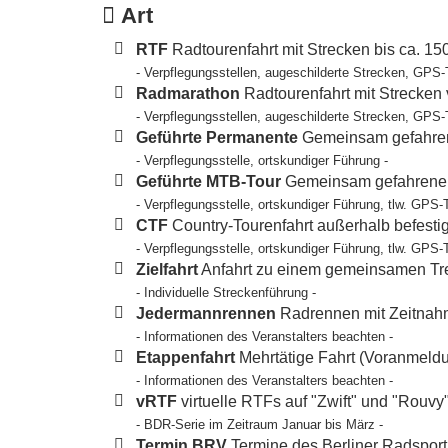
Art
RTF
Radtourenfahrt mit Strecken bis ca. 1
- Verpflegungsstellen, augeschilderte Strecken, GPS-
Radmarathon
Radtourenfahrt mit Strecken
- Verpflegungsstellen, augeschilderte Strecken, GPS-
Geführte Permanente
Gemeinsam gefahren
- Verpflegungsstelle, ortskundiger Führung -
Geführte MTB-Tour
Gemeinsam gefahrene T
- Verpflegungsstelle, ortskundiger Führung, tlw. GPS-
CTF
Country-Tourenfahrt außerhalb befesti
- Verpflegungsstelle, ortskundiger Führung, tlw. GPS-
Zielfahrt
Anfahrt zu einem gemeinsamen Tref
- Individuelle Streckenführung -
Jedermannrennen
Radrennen mit Zeitnahm
- Informationen des Veranstalters beachten -
Etappenfahrt
Mehrtätige Fahrt (Voranmeldun
- Informationen des Veranstalters beachten -
vRTF
virtuelle RTFs auf "Zwift" und "Rouvy
- BDR-Serie im Zeitraum Januar bis März -
Termin BRV
Termine des Berliner Radspor