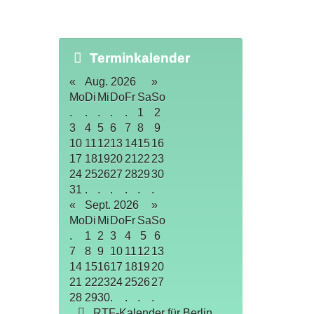
Terminkalender
«
Aug. 2026
»
Mo
Di
Mi
Do
Fr
Sa
So
.
.
.
.
.
1
2
3
4
5
6
7
8
9
10
11
12
13
14
15
16
17
18
19
20
21
22
23
24
25
26
27
28
29
30
31
.
.
.
.
.
.
«
Sept. 2026
»
Mo
Di
Mi
Do
Fr
Sa
So
.
1
2
3
4
5
6
7
8
9
10
11
12
13
14
15
16
17
18
19
20
21
22
23
24
25
26
27
28
29
30
.
.
.
.
RTF-Kalender für Berlin