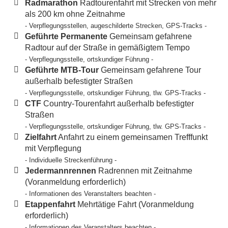
Radmarathon
Radtourenfahrt mit Strecken von mehr
als 200 km ohne Zeitnahme
- Verpflegungsstellen, augeschilderte Strecken, GPS-Tracks -
Geführte Permanente
Gemeinsam gefahrene
Radtour auf der Straße in gemäßigtem Tempo
- Verpflegungsstelle, ortskundiger Führung -
Geführte MTB-Tour
Gemeinsam gefahrene Tour
außerhalb befestigter Straßen
- Verpflegungsstelle, ortskundiger Führung, tlw. GPS-Tracks -
CTF
Country-Tourenfahrt außerhalb befestigter
Straßen
- Verpflegungsstelle, ortskundiger Führung, tlw. GPS-Tracks -
Zielfahrt
Anfahrt zu einem gemeinsamen Trefffunkt
mit Verpflegung
- Individuelle Streckenführung -
Jedermannrennen
Radrennen mit Zeitnahme
(Voranmeldung erforderlich)
- Informationen des Veranstalters beachten -
Etappenfahrt
Mehrtätige Fahrt (Voranmeldung
erforderlich)
- Informationen des Veranstalters beachten -