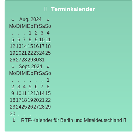
Terminkalender
«
Aug. 2024
»
Mo
Di
Mi
Do
Fr
Sa
So
.
.
.
1
2
3
4
5
6
7
8
9
10
11
12
13
14
15
16
17
18
19
20
21
22
23
24
25
26
27
28
29
30
31
.
«
Sept. 2024
»
Mo
Di
Mi
Do
Fr
Sa
So
.
.
.
.
.
.
1
2
3
4
5
6
7
8
9
10
11
12
13
14
15
16
17
18
19
20
21
22
23
24
25
26
27
28
29
30
.
.
.
.
.
.
RTF-Kalender für Berlin und Mitteldeutschland