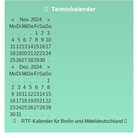
Terminkalender
«
Nov. 2024
»
Mo
Di
Mi
Do
Fr
Sa
So
.
.
.
.
1
2
3
4
5
6
7
8
9
10
11
12
13
14
15
16
17
18
19
20
21
22
23
24
25
26
27
28
29
30
.
«
Dez. 2024
»
Mo
Di
Mi
Do
Fr
Sa
So
.
.
.
.
.
.
1
2
3
4
5
6
7
8
9
10
11
12
13
14
15
16
17
18
19
20
21
22
23
24
25
26
27
28
29
30
31
.
.
.
.
.
RTF-Kalender für Berlin und Mitteldeutschland