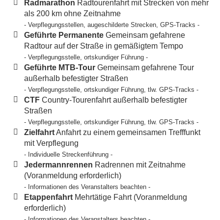
Radmarathon
Radtourenfahrt mit Strecken von mehr
als 200 km ohne Zeitnahme
- Verpflegungsstellen, augeschilderte Strecken, GPS-Tracks -
Geführte Permanente
Gemeinsam gefahrene
Radtour auf der Straße in gemäßigtem Tempo
- Verpflegungsstelle, ortskundiger Führung -
Geführte MTB-Tour
Gemeinsam gefahrene Tour
außerhalb befestigter Straßen
- Verpflegungsstelle, ortskundiger Führung, tlw. GPS-Tracks -
CTF
Country-Tourenfahrt außerhalb befestigter
Straßen
- Verpflegungsstelle, ortskundiger Führung, tlw. GPS-Tracks -
Zielfahrt
Anfahrt zu einem gemeinsamen Trefffunkt
mit Verpflegung
- Individuelle Streckenführung -
Jedermannrennen
Radrennen mit Zeitnahme
(Voranmeldung erforderlich)
- Informationen des Veranstalters beachten -
Etappenfahrt
Mehrtätige Fahrt (Voranmeldung
erforderlich)
- Informationen des Veranstalters beachten -