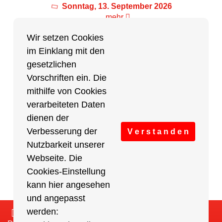
Sonntag, 13. September 2026
mehr
Wir setzen Cookies
im Einklang mit den
Partner des Breitensports
gesetzlichen
Vorschriften ein. Die
Partner von BRV-Breitensport.de
mithilfe von Cookies
verarbeiteten Daten
dienen der
Verbesserung der
V e r s t a n d e n
Nutzbarkeit unserer
Webseite. Die
Cookies-Einstellung
kann hier angesehen
und angepasst
werden:
Impressum
/
Cookies Einstellungen
/