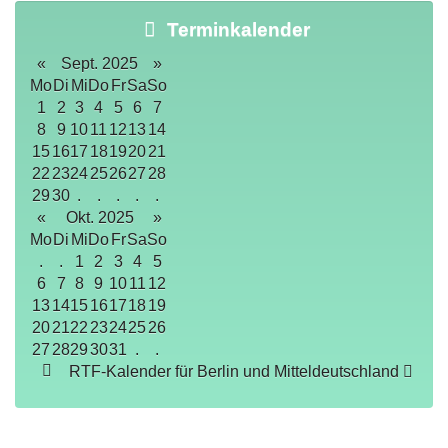
Terminkalender
«
Sept. 2025
»
Mo
Di
Mi
Do
Fr
Sa
So
1
2
3
4
5
6
7
8
9
10
11
12
13
14
15
16
17
18
19
20
21
22
23
24
25
26
27
28
29
30
.
.
.
.
.
«
Okt. 2025
»
Mo
Di
Mi
Do
Fr
Sa
So
.
.
1
2
3
4
5
6
7
8
9
10
11
12
13
14
15
16
17
18
19
20
21
22
23
24
25
26
27
28
29
30
31
.
.
RTF-Kalender für Berlin und Mitteldeutschland