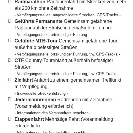
Radmarathon
Radtourenfahrt mit Strecken von mehr
als 200 km ohne Zeitnahme
- Verpflegungsstellen, augeschilderte Strecken, GPS-Tracks -
Geführte Permanente
Gemeinsam gefahrene
Radtour auf der Straße in gemäßigtem Tempo
- Verpflegungsstelle, ortskundiger Führung -
Geführte MTB-Tour
Gemeinsam gefahrene Tour
außerhalb befestigter Straßen
- Verpflegungsstelle, ortskundiger Führung, tlw. GPS-Tracks -
CTF
Country-Tourenfahrt außerhalb befestigter
Straßen
- Verpflegungsstelle, ortskundiger Führung, tlw. GPS-Tracks -
Zielfahrt
Anfahrt zu einem gemeinsamen Trefffunkt
mit Verpflegung
- Individuelle Streckenführung -
Jedermannrennen
Radrennen mit Zeitnahme
(Voranmeldung erforderlich)
- Informationen des Veranstalters beachten -
Etappenfahrt
Mehrtätige Fahrt (Voranmeldung
erforderlich)
- Informationen des Veranstalters beachten -