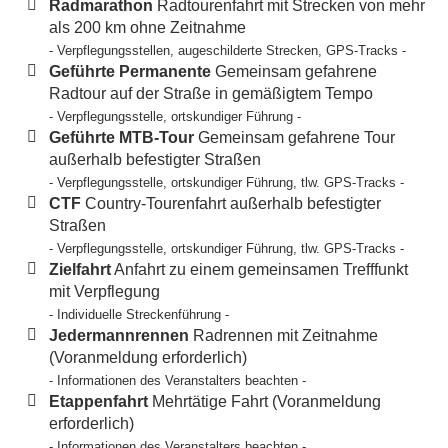
Radmarathon
Radtourenfahrt mit Strecken von mehr
als 200 km ohne Zeitnahme
- Verpflegungsstellen, augeschilderte Strecken, GPS-Tracks -
Geführte Permanente
Gemeinsam gefahrene
Radtour auf der Straße in gemäßigtem Tempo
- Verpflegungsstelle, ortskundiger Führung -
Geführte MTB-Tour
Gemeinsam gefahrene Tour
außerhalb befestigter Straßen
- Verpflegungsstelle, ortskundiger Führung, tlw. GPS-Tracks -
CTF
Country-Tourenfahrt außerhalb befestigter
Straßen
- Verpflegungsstelle, ortskundiger Führung, tlw. GPS-Tracks -
Zielfahrt
Anfahrt zu einem gemeinsamen Trefffunkt
mit Verpflegung
- Individuelle Streckenführung -
Jedermannrennen
Radrennen mit Zeitnahme
(Voranmeldung erforderlich)
- Informationen des Veranstalters beachten -
Etappenfahrt
Mehrtätige Fahrt (Voranmeldung
erforderlich)
- Informationen des Veranstalters beachten -