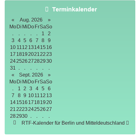
Terminkalender
«
Aug. 2026
»
Mo
Di
Mi
Do
Fr
Sa
So
.
.
.
.
.
1
2
3
4
5
6
7
8
9
10
11
12
13
14
15
16
17
18
19
20
21
22
23
24
25
26
27
28
29
30
31
.
.
.
.
.
.
«
Sept. 2026
»
Mo
Di
Mi
Do
Fr
Sa
So
.
1
2
3
4
5
6
7
8
9
10
11
12
13
14
15
16
17
18
19
20
21
22
23
24
25
26
27
28
29
30
.
.
.
.
RTF-Kalender für Berlin und Mitteldeutschland