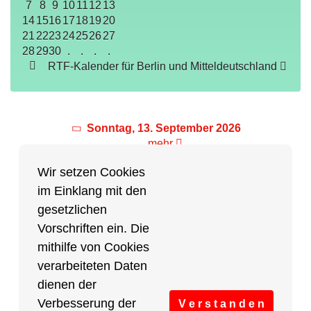
7
8
9
10
11
12
13
14
15
16
17
18
19
20
21
22
23
24
25
26
27
28
29
30
.
.
.
.
RTF-Kalender für Berlin und Mitteldeutschland
Sonntag, 13. September 2026
mehr
Wir setzen Cookies
im Einklang mit den
Partner des Breitensports
gesetzlichen
Vorschriften ein. Die
Partner von BRV-Breitensport.de
mithilfe von Cookies
verarbeiteten Daten
dienen der
Verbesserung der
V e r s t a n d e n