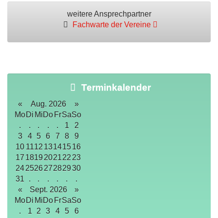
weitere Ansprechpartner
Fachwarte der Vereine
Terminkalender
«
Aug. 2026
»
Mo
Di
Mi
Do
Fr
Sa
So
.
.
.
.
.
1
2
3
4
5
6
7
8
9
10
11
12
13
14
15
16
17
18
19
20
21
22
23
24
25
26
27
28
29
30
31
.
.
.
.
.
.
«
Sept. 2026
»
Mo
Di
Mi
Do
Fr
Sa
So
.
1
2
3
4
5
6