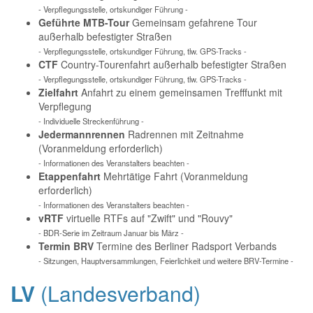
- Verpflegungsstelle, ortskundiger Führung -
Geführte MTB-Tour
Gemeinsam gefahrene Tour
außerhalb befestigter Straßen
- Verpflegungsstelle, ortskundiger Führung, tlw. GPS-Tracks -
CTF
Country-Tourenfahrt außerhalb befestigter Straßen
- Verpflegungsstelle, ortskundiger Führung, tlw. GPS-Tracks -
Zielfahrt
Anfahrt zu einem gemeinsamen Trefffunkt mit
Verpflegung
- Individuelle Streckenführung -
Jedermannrennen
Radrennen mit Zeitnahme
(Voranmeldung erforderlich)
- Informationen des Veranstalters beachten -
Etappenfahrt
Mehrtätige Fahrt (Voranmeldung
erforderlich)
- Informationen des Veranstalters beachten -
vRTF
virtuelle RTFs auf "Zwift" und "Rouvy"
- BDR-Serie im Zeitraum Januar bis März -
Termin BRV
Termine des Berliner Radsport Verbands
- Sitzungen, Hauptversammlungen, Feierlichkeit und weitere BRV-Termine -
LV
(Landesverband)