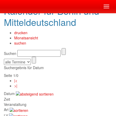
Kalender für Berlin und
Toggl
navig
Mitteldeutschland
drucken
Monatsansicht
suchen
Suchen
Suchergebnis für Datum
Seite 1/0
|<
>|
Datum
Zeit
Veranstaltung
Art
LV