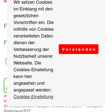
Sonntag, 13. September 2026
Wir setzen Cookies
mehr
im Einklang mit den
gesetzlichen
Vorschriften ein. Die
Partner des Breitensports
mithilfe von Cookies
verarbeiteten Daten
Partner von BRV-Breitensport.de
dienen der
Verbesserung der
V e r s t a n d e n
Nutzbarkeit unserer
Webseite. Die
Cookies-Einstellung
kann hier
angesehen und
angepasst werden:
Cookies-Einstellung
Impressum
/
Cookies Einstellungen
/
Datenschutz
/
Haftungsausschluss
/
Sitemap
2018-2026 Berliner Radsport Verband e.V. (BRV) - Fachsparte
Breitensport/RTF