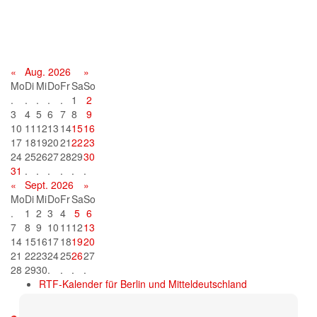
Terminkalender
«
Aug. 2026
»
Mo
Di
Mi
Do
Fr
Sa
So
.
.
.
.
.
1
2
3
4
5
6
7
8
9
10
11
12
13
14
15
16
17
18
19
20
21
22
23
24
25
26
27
28
29
30
31
.
.
.
.
.
.
«
Sept. 2026
»
Mo
Di
Mi
Do
Fr
Sa
So
.
1
2
3
4
5
6
7
8
9
10
11
12
13
14
15
16
17
18
19
20
21
22
23
24
25
26
27
28
29
30
.
.
.
.
RTF-Kalender für Berlin und Mitteldeutschland