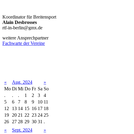
Koordinator für Breitensport
Alain Desbrosses
rtf-in-berlin@gmx.de
weitere Ansprechpartner
Fachwarte der Vereine
Terminkalender
«
Aug. 2024
»
Mo
Di
Mi
Do
Fr
Sa
So
.
.
.
1
2
3
4
5
6
7
8
9
10
11
12
13
14
15
16
17
18
19
20
21
22
23
24
25
26
27
28
29
30
31
.
«
Sept. 2024
»