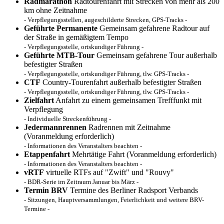
Radmarathon
Radtourenfahrt mit Strecken von mehr als 200
km ohne Zeitnahme
- Verpflegungsstellen, augeschilderte Strecken, GPS-Tracks -
Geführte Permanente
Gemeinsam gefahrene Radtour auf
der Straße in gemäßigtem Tempo
- Verpflegungsstelle, ortskundiger Führung -
Geführte MTB-Tour
Gemeinsam gefahrene Tour außerhalb
befestigter Straßen
- Verpflegungsstelle, ortskundiger Führung, tlw. GPS-Tracks -
CTF
Country-Tourenfahrt außerhalb befestigter Straßen
- Verpflegungsstelle, ortskundiger Führung, tlw. GPS-Tracks -
Zielfahrt
Anfahrt zu einem gemeinsamen Trefffunkt mit
Verpflegung
- Individuelle Streckenführung -
Jedermannrennen
Radrennen mit Zeitnahme
(Voranmeldung erforderlich)
- Informationen des Veranstalters beachten -
Etappenfahrt
Mehrtätige Fahrt (Voranmeldung erforderlich)
- Informationen des Veranstalters beachten -
vRTF
virtuelle RTFs auf "Zwift" und "Rouvy"
- BDR-Serie im Zeitraum Januar bis März -
Termin BRV
Termine des Berliner Radsport Verbands
- Sitzungen, Hauptversammlungen, Feierlichkeit und weitere BRV-
Termine -