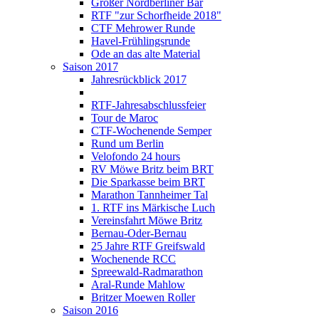
Großer Nordberliner Bär
RTF "zur Schorfheide 2018"
CTF Mehrower Runde
Havel-Frühlingsrunde
Ode an das alte Material
Saison 2017
Jahresrückblick 2017
RTF-Jahresabschlussfeier
Tour de Maroc
CTF-Wochenende Semper
Rund um Berlin
Velofondo 24 hours
RV Möwe Britz beim BRT
Die Sparkasse beim BRT
Marathon Tannheimer Tal
1. RTF ins Märkische Luch
Vereinsfahrt Möwe Britz
Bernau-Oder-Bernau
25 Jahre RTF Greifswald
Wochenende RCC
Spreewald-Radmarathon
Aral-Runde Mahlow
Britzer Moewen Roller
Saison 2016