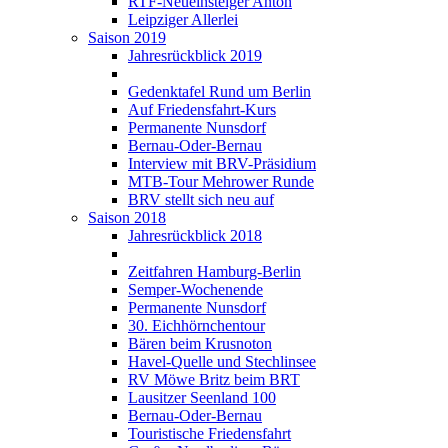
RTF-Neueinsteiger Anton
Leipziger Allerlei
Saison 2019
Jahresrückblick 2019
Gedenktafel Rund um Berlin
Auf Friedensfahrt-Kurs
Permanente Nunsdorf
Bernau-Oder-Bernau
Interview mit BRV-Präsidium
MTB-Tour Mehrower Runde
BRV stellt sich neu auf
Saison 2018
Jahresrückblick 2018
Zeitfahren Hamburg-Berlin
Semper-Wochenende
Permanente Nunsdorf
30. Eichhörnchentour
Bären beim Krusnoton
Havel-Quelle und Stechlinsee
RV Möwe Britz beim BRT
Lausitzer Seenland 100
Bernau-Oder-Bernau
Touristische Friedensfahrt