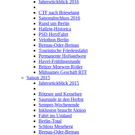
Jahresrückblick 2016
CTF nach Brieselang
Saisonabschluss 2016
Rund um Berlin
Hallzig-Historica
PSD HerzFahrt
Velothon Berlin
Bernau-Oder-Bernau
Touristische Friedensfahrt
Permanente Hofjagdweg
Havel-Frühlingsrunde
Britzer Moewen Roller
Mühsames Geschäft RTF
Saison 2015
Jahresrückblick 2015
Bötzsee und Kesselsee
Saurunde in den Herbst
Semper-Wochenende
Inklusion braucht Aktion
Fahrt ins Umland
Berlin-Total
Schloss Meseberg
Bernau-Oder-Bernau