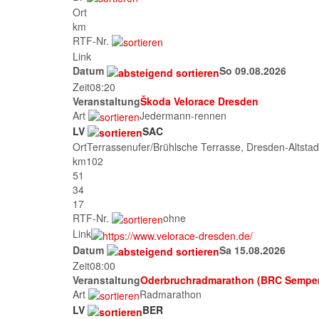
Ort
km
RTF-Nr.
Link
Datum
So 09.08.2026
Zeit
08:20
Veranstaltung
Škoda Velorace Dresden
Art
Jedermann-rennen
LV
SAC
Ort
Terrassenufer/Brühlsche Terrasse, Dresden-Altstad
km
102
51
34
17
RTF-Nr.
ohne
Link
Datum
Sa 15.08.2026
Zeit
08:00
Veranstaltung
Oderbruchradmarathon (BRC Sempe
Art
Radmarathon
LV
BER