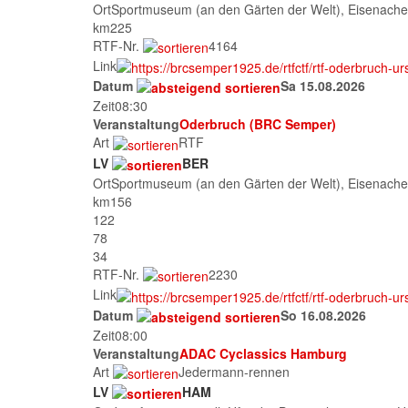
Ort
Sportmuseum (an den Gärten der Welt), Eisenache
km
225
RTF-Nr.
4164
Link
Datum
Sa 15.08.2026
Zeit
08:30
Veranstaltung
Oderbruch (BRC Semper)
Art
RTF
LV
BER
Ort
Sportmuseum (an den Gärten der Welt), Eisenache
km
156
122
78
34
RTF-Nr.
2230
Link
Datum
So 16.08.2026
Zeit
08:00
Veranstaltung
ADAC Cyclassics Hamburg
Art
Jedermann-rennen
LV
HAM