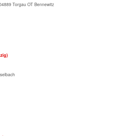
, 04889 Torgau OT Bennewitz
zig)
aselbach