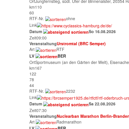
Ort
Jungfernstieg, südl. Ufer der Binnenalster, 20354 
km
110
60
RTF-Nr.
ohne
Link
Datum
So 16.08.2026
Zeit
09:00
Veranstaltung
Urstromtal (BRC Semper)
Art
RTF
LV
BER
Ort
Sportmuseum (an den Gärten der Welt), Eisenache
km
167
122
78
44
RTF-Nr.
2232
Link
Datum
Sa 22.08.2026
Zeit
07:30
Veranstaltung
Nuclearban Marathon Berlin-Brande
Art
Radmarathon
LV
BER