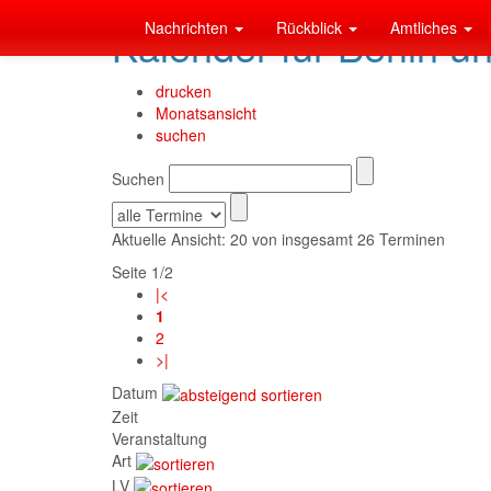
Nachrichten
Rückblick
Amtliches
Kalender für Berlin u
drucken
Monatsansicht
suchen
Suchen
Aktuelle Ansicht: 20 von insgesamt 26 Terminen
Seite 1/2
|<
1
2
>|
Datum
Zeit
Veranstaltung
Art
LV