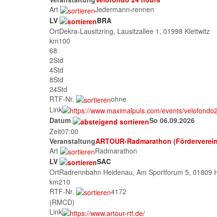
Art
Jedermann-rennen
LV
BRA
Ort
Dekra-Lausitzring, Lausitzallee 1, 01998 Klettwitz
km
100
68
2Std
4Std
8Std
24Std
RTF-Nr.
ohne
Link
Datum
So 06.09.2026
Zeit
07:00
Veranstaltung
ARTOUR-Radmarathon (Förderverein
Art
Radmarathon
LV
SAC
Ort
Radrennbahn Heidenau, Am Sportforum 5, 01809 
km
210
RTF-Nr.
4172
(RMCD)
Link