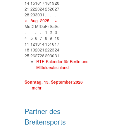
14
15
16
17
18
19
20
21
22
23
24
25
26
27
28
29
30
31
.
.
.
«
Aug. 2025
»
Mo
Di
Mi
Do
Fr
Sa
So
.
.
.
.
1
2
3
4
5
6
7
8
9
10
11
12
13
14
15
16
17
18
19
20
21
22
23
24
25
26
27
28
29
30
31
RTF-Kalender für Berlin und
Mitteldeutschland
Sonntag, 13. September 2026
mehr
Partner des
Breitensports