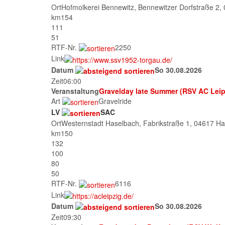
Ort
Hofmolkerei Bennewitz, Bennewitzer Dorfstraße 2
km
154
111
51
RTF-Nr.
2250
Link
Datum
So 30.08.2026
Zeit
06:00
Veranstaltung
Gravelday late Summer (RSV AC Leip
Art
Gravelride
LV
SAC
Ort
Westernstadt Haselbach, Fabrikstraße 1, 04617 H
km
150
132
100
80
50
RTF-Nr.
6116
Link
Datum
So 30.08.2026
Zeit
09:30