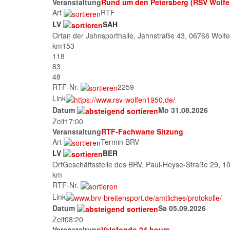
Veranstaltung
Rund um den Petersberg (RSV Wolfe
Art
RTF
LV
SAH
Ort
an der Jahnsporthalle, Jahnstraße 43, 06766 Wolf
km
153
118
83
48
RTF-Nr.
2259
Link
Datum
Mo 31.08.2026
Zeit
17:00
Veranstaltung
RTF-Fachwarte Sitzung
Art
Termin BRV
LV
BER
Ort
Geschäftsstelle des BRV, Paul-Heyse-Straße 29, 10
km
RTF-Nr.
Link
Datum
Sa 05.09.2026
Zeit
08:20
Veranstaltung
Velofondo 24 hours