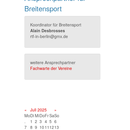
Breitensport
Koordinator für Breitensport
Alain Desbrosses
rtf-in-berlin@gmx.de
weitere Ansprechpartner
Fachwarte der Vereine
Terminkalender
«
Juli 2025
»
Mo
Di
Mi
Do
Fr
Sa
So
.
1
2
3
4
5
6
7
8
9
10
11
12
13