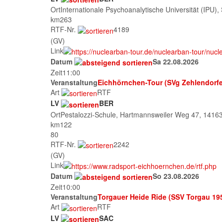
Ort
Internationale Psychoanalytische Universität (IPU)
km
263
RTF-Nr.
4189
(GV)
Link
Datum
Sa 22.08.2026
Zeit
11:00
Veranstaltung
Eichhörnchen-Tour (SVg Zehlendorf
Art
RTF
LV
BER
Ort
Pestalozzi-Schule, Hartmannsweiler Weg 47, 14163
km
122
80
RTF-Nr.
2242
(GV)
Link
Datum
So 23.08.2026
Zeit
10:00
Veranstaltung
Torgauer Heide Ride (SSV Torgau 19
Art
RTF
LV
SAC