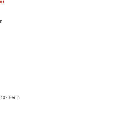
n)
en
407 Berlin