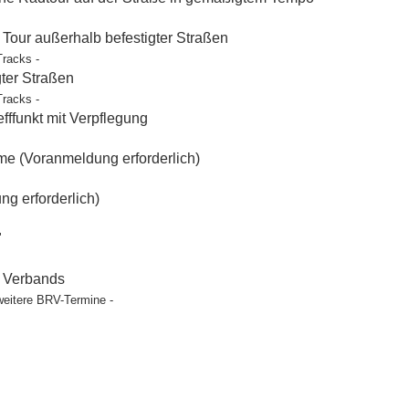
our außerhalb befestigter Straßen
Tracks -
gter Straßen
Tracks -
ffunkt mit Verpflegung
e (Voranmeldung erforderlich)
g erforderlich)
"
t Verbands
weitere BRV-Termine -