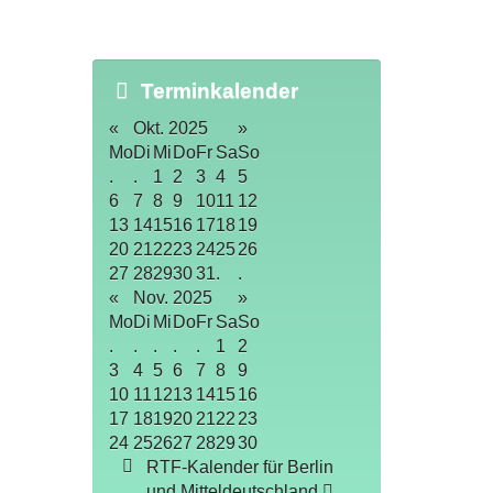
Terminkalender
«
Okt. 2025
»
Mo
Di
Mi
Do
Fr
Sa
So
.
.
1
2
3
4
5
6
7
8
9
10
11
12
13
14
15
16
17
18
19
20
21
22
23
24
25
26
27
28
29
30
31
.
.
«
Nov. 2025
»
Mo
Di
Mi
Do
Fr
Sa
So
.
.
.
.
.
1
2
3
4
5
6
7
8
9
10
11
12
13
14
15
16
17
18
19
20
21
22
23
24
25
26
27
28
29
30
RTF-Kalender für Berlin
und Mitteldeutschland