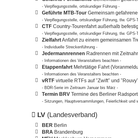
- Verpflegungsstelle, ortskundiger Führung -
Geführte MTB-Tour
Gemeinsam gefahrene T
- Verpflegungsstelle, ortskundiger Führung, tlw. GPS-
CTF
Country-Tourenfahrt außerhalb befesti
- Verpflegungsstelle, ortskundiger Führung, tlw. GPS-
Zielfahrt
Anfahrt zu einem gemeinsamen Tref
- Individuelle Streckenführung -
Jedermannrennen
Radrennen mit Zeitnahm
- Informationen des Veranstalters beachten -
Etappenfahrt
Mehrtätige Fahrt (Voranmeldun
- Informationen des Veranstalters beachten -
vRTF
virtuelle RTFs auf "Zwift" und "Rouvy
- BDR-Serie im Zeitraum Januar bis März -
Termin BRV
Termine des Berliner Radspor
- Sitzungen, Hauptversammlungen, Feierlichkeit und 
LV
(Landesverband)
BER
Berlin
BRA
Brandenburg