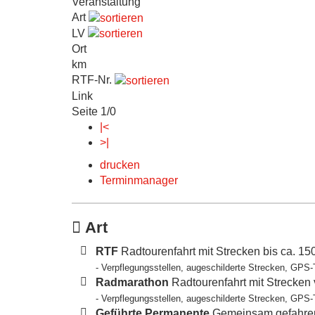
Veranstaltung
Art
LV
Ort
km
RTF-Nr.
Link
Seite 1/0
|<
>|
drucken
Terminmanager
Art
RTF
Radtourenfahrt mit Strecken bis ca. 1
- Verpflegungsstellen, augeschilderte Strecken, GPS-
Radmarathon
Radtourenfahrt mit Strecken
- Verpflegungsstellen, augeschilderte Strecken, GPS-
Geführte Permanente
Gemeinsam gefahren