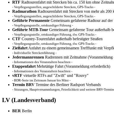
RTF
Radtourenfahrt mit Strecken bis ca. 150 km ohne Zeitna
- Verpflegungsstellen, augeschilderte Strecken, GPS-Tracks -
Radmarathon
Radtourenfahrt mit Strecken von mehr als 200
- Verpflegungsstellen, augeschilderte Strecken, GPS-Tracks -
Geführte Permanente
Gemeinsam gefahrene Radtour auf der
- Verpflegungsstelle, ortskundiger Führung -
Geführte MTB-Tour
Gemeinsam gefahrene Tour außerhalb bef
- Verpflegungsstelle, ortskundiger Führung, tlw. GPS-Tracks -
CTF
Country-Tourenfahrt außerhalb befestigter Straßen
- Verpflegungsstelle, ortskundiger Führung, tlw. GPS-Tracks -
Zielfahrt
Anfahrt zu einem gemeinsamen Trefffunkt mit Verpf
- Individuelle Streckenführung -
Jedermannrennen
Radrennen mit Zeitnahme (Voranmeldung e
- Informationen des Veranstalters beachten -
Etappenfahrt
Mehrtätige Fahrt (Voranmeldung erforderlich)
- Informationen des Veranstalters beachten -
vRTF
virtuelle RTFs auf "Zwift" und "Rouvy"
- BDR-Serie im Zeitraum Januar bis März -
Termin BRV
Termine des Berliner Radsport Verbands
- Sitzungen, Hauptversammlungen, Feierlichkeit und weitere BRV-Termine
LV
(Landesverband)
BER
Berlin