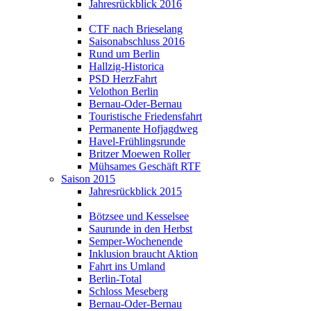
Jahresrückblick 2016
CTF nach Brieselang
Saisonabschluss 2016
Rund um Berlin
Hallzig-Historica
PSD HerzFahrt
Velothon Berlin
Bernau-Oder-Bernau
Touristische Friedensfahrt
Permanente Hofjagdweg
Havel-Frühlingsrunde
Britzer Moewen Roller
Mühsames Geschäft RTF
Saison 2015
Jahresrückblick 2015
Bötzsee und Kesselsee
Saurunde in den Herbst
Semper-Wochenende
Inklusion braucht Aktion
Fahrt ins Umland
Berlin-Total
Schloss Meseberg
Bernau-Oder-Bernau