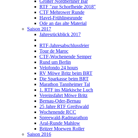
Großer Nordberliner Bär
RTF "zur Schorfheide 2018"
CTF Mehrower Runde
Havel-Frühlingsrunde
Ode an das alte Material
Saison 2017
Jahresrückblick 2017
RTF-Jahresabschlussfeier
Tour de Maroc
CTF-Wochenende Semper
Rund um Berlin
Velofondo 24 hours
RV Möwe Britz beim BRT
Die Sparkasse beim BRT
Marathon Tannheimer Tal
1. RTF ins Märkische Luch
Vereinsfahrt Möwe Britz
Bernau-Oder-Bernau
25 Jahre RTF Greifswald
Wochenende RCC
Spreewald-Radmarathon
Aral-Runde Mahlow
Britzer Moewen Roller
Saison 2016