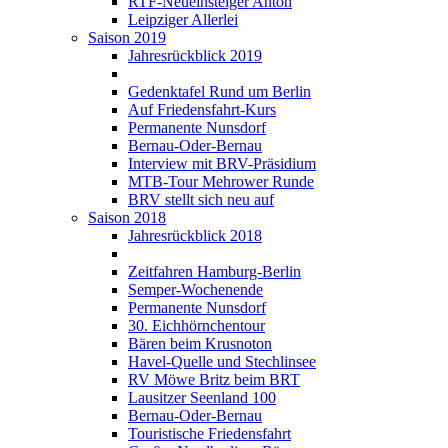
RTF-Neueinsteiger Anton
Leipziger Allerlei
Saison 2019
Jahresrückblick 2019
Gedenktafel Rund um Berlin
Auf Friedensfahrt-Kurs
Permanente Nunsdorf
Bernau-Oder-Bernau
Interview mit BRV-Präsidium
MTB-Tour Mehrower Runde
BRV stellt sich neu auf
Saison 2018
Jahresrückblick 2018
Zeitfahren Hamburg-Berlin
Semper-Wochenende
Permanente Nunsdorf
30. Eichhörnchentour
Bären beim Krusnoton
Havel-Quelle und Stechlinsee
RV Möwe Britz beim BRT
Lausitzer Seenland 100
Bernau-Oder-Bernau
Touristische Friedensfahrt