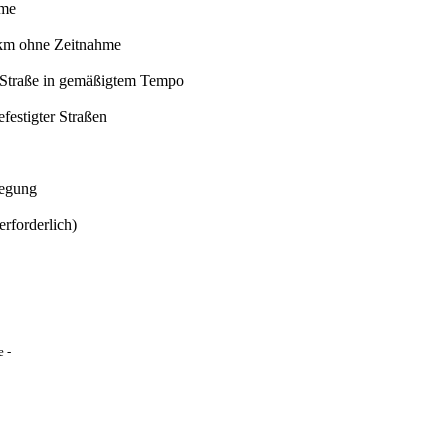
hme
 km ohne Zeitnahme
 Straße in gemäßigtem Tempo
estigter Straßen
legung
rforderlich)
 -