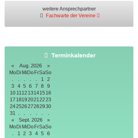
weitere Ansprechpartner
Fachwarte der Vereine
Terminkalender
«
Aug. 2026
»
Mo
Di
Mi
Do
Fr
Sa
So
.
.
.
.
.
1
2
3
4
5
6
7
8
9
10
11
12
13
14
15
16
17
18
19
20
21
22
23
24
25
26
27
28
29
30
31
.
.
.
.
.
.
«
Sept. 2026
»
Mo
Di
Mi
Do
Fr
Sa
So
.
1
2
3
4
5
6