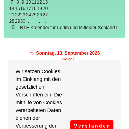
7
8
9
10
11
12
13
14
15
16
17
18
19
20
21
22
23
24
25
26
27
28
29
30
.
.
.
.
RTF-Kalender für Berlin und Mitteldeutschland
Sonntag, 13. September 2026
mehr
Wir setzen Cookies
im Einklang mit den
Partner des Breitensports
gesetzlichen
Vorschriften ein. Die
Partner von BRV-Breitensport.de
mithilfe von Cookies
verarbeiteten Daten
dienen der
Verbesserung der
V e r s t a n d e n