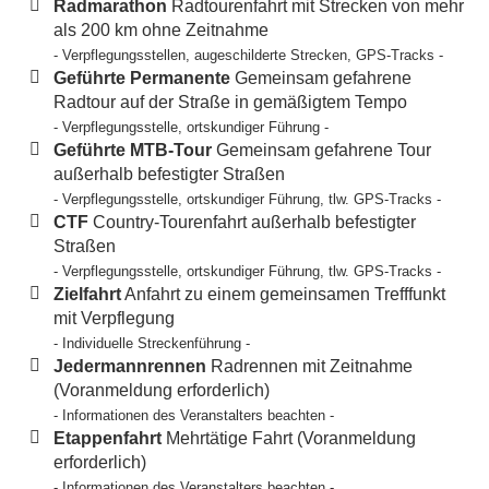
Radmarathon
Radtourenfahrt mit Strecken von mehr
als 200 km ohne Zeitnahme
- Verpflegungsstellen, augeschilderte Strecken, GPS-Tracks -
Geführte Permanente
Gemeinsam gefahrene
Radtour auf der Straße in gemäßigtem Tempo
- Verpflegungsstelle, ortskundiger Führung -
Geführte MTB-Tour
Gemeinsam gefahrene Tour
außerhalb befestigter Straßen
- Verpflegungsstelle, ortskundiger Führung, tlw. GPS-Tracks -
CTF
Country-Tourenfahrt außerhalb befestigter
Straßen
- Verpflegungsstelle, ortskundiger Führung, tlw. GPS-Tracks -
Zielfahrt
Anfahrt zu einem gemeinsamen Trefffunkt
mit Verpflegung
- Individuelle Streckenführung -
Jedermannrennen
Radrennen mit Zeitnahme
(Voranmeldung erforderlich)
- Informationen des Veranstalters beachten -
Etappenfahrt
Mehrtätige Fahrt (Voranmeldung
erforderlich)
- Informationen des Veranstalters beachten -