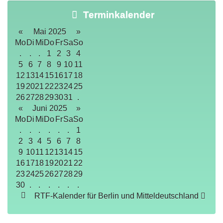
Terminkalender
«
Mai 2025
»
Mo
Di
Mi
Do
Fr
Sa
So
.
.
.
1
2
3
4
5
6
7
8
9
10
11
12
13
14
15
16
17
18
19
20
21
22
23
24
25
26
27
28
29
30
31
.
«
Juni 2025
»
Mo
Di
Mi
Do
Fr
Sa
So
.
.
.
.
.
.
1
2
3
4
5
6
7
8
9
10
11
12
13
14
15
16
17
18
19
20
21
22
23
24
25
26
27
28
29
30
.
.
.
.
.
.
RTF-Kalender für Berlin und Mitteldeutschland