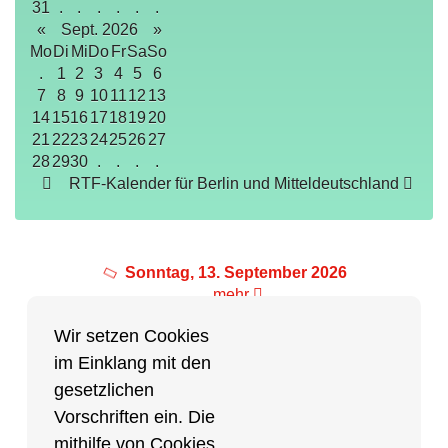
31
.
.
.
.
.
.
«
Sept. 2026
»
Mo
Di
Mi
Do
Fr
Sa
So
.
1
2
3
4
5
6
7
8
9
10
11
12
13
14
15
16
17
18
19
20
21
22
23
24
25
26
27
28
29
30
.
.
.
.
RTF-Kalender für Berlin und Mitteldeutschland
Sonntag, 13. September 2026
mehr
Wir setzen Cookies
im Einklang mit den
Partner des Breitensports
gesetzlichen
Vorschriften ein. Die
Partner von BRV-Breitensport.de
mithilfe von Cookies