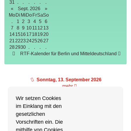
31
.
.
.
.
.
.
«
Sept. 2026
»
Mo
Di
Mi
Do
Fr
Sa
So
.
1
2
3
4
5
6
7
8
9
10
11
12
13
14
15
16
17
18
19
20
21
22
23
24
25
26
27
28
29
30
.
.
.
.
RTF-Kalender für Berlin und Mitteldeutschland
Sonntag, 13. September 2026
mehr
Wir setzen Cookies
im Einklang mit den
Partner des Breitensports
gesetzlichen
Vorschriften ein. Die
Partner von BRV-Breitensport.de
mithilfe von Cookies